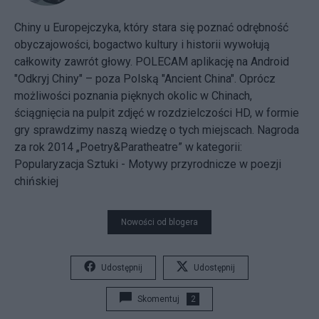
Chiny u Europejczyka, który stara się poznać odrębność
obyczajowości, bogactwo kultury i historii wywołują
całkowity zawrót głowy. POLECAM aplikację na Android
"Odkryj Chiny" – poza Polską "Ancient China". Oprócz
możliwości poznania pięknych okolic w Chinach,
ściągnięcia na pulpit zdjęć w rozdzielczości HD, w formie
gry sprawdzimy naszą wiedzę o tych miejscach. Nagroda
za rok 2014 „Poetry&Paratheatre” w kategorii:
Popularyzacja Sztuki - Motywy przyrodnicze w poezji
chińskiej
Nowości od blogera
Udostępnij
Udostępnij
Skomentuj
2