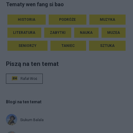
Tematy wen fang si bao
HISTORIA
PODRÓŻE
MUZYKA
LITERATURA
ZABYTKI
NAUKA
MUZEA
SENIORZY
TANIEC
SZTUKA
Piszą na ten temat
Rafał Woś
Blogi na ten temat
Siukum Balala