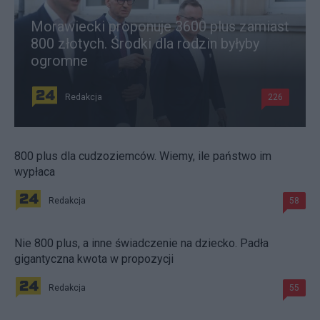
Morawiecki proponuje 3600 plus zamiast
800 złotych. Środki dla rodzin byłyby
ogromne
Redakcja
226
800 plus dla cudzoziemców. Wiemy, ile państwo im
wypłaca
Redakcja
58
Nie 800 plus, a inne świadczenie na dziecko. Padła
gigantyczna kwota w propozycji
Redakcja
55