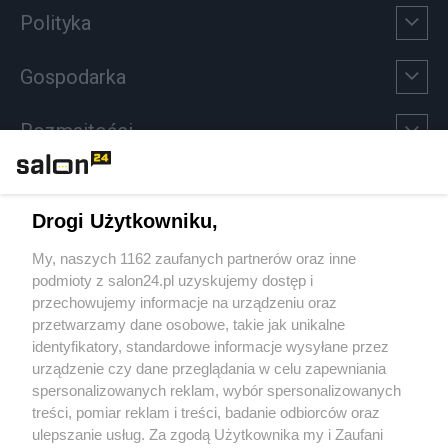
Polityka
Gospodarka
Rozmaitości
Technologie
Drogi Użytkowniku,
Sport
My, naszych 1162 zaufanych partnerów oraz inne
podmioty z salon24.pl uzyskujemy dostęp i
Społeczeństwo
przechowujemy informacje na urządzeniu oraz
przetwarzamy dane osobowe, takie jak unikalne
Kultura
identyfikatory, standardowe informacje wysyłane przez
urządzenie czy dane przeglądania w celu zapewniania
spersonalizowanych reklam, wybór spersonalizowanych
treści, pomiar reklam i treści, badanie odbiorców oraz
ulepszanie usług. Za zgodą Użytkownika my i Zaufani
X
Facebook
Instagram
Youtube