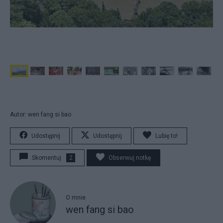
Autor: wen fang si bao
Udostępnij
Udostępnij
Lubię to!
Skomentuj
2
Obserwuj notkę
O mnie
wen fang si bao