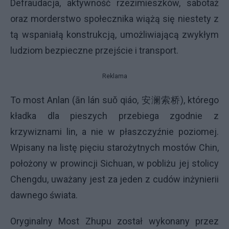
Defraudacja, aktywność rzezimieszków, sabotaż
oraz morderstwo społecznika wiążą się niestety z
tą wspaniałą konstrukcją, umożliwiającą zwykłym
ludziom bezpieczne przejście i transport.
Reklama
To most Anlan (ān lán suǒ qiáo, 安澜索桥), którego
kładka dla pieszych przebiega zgodnie z
krzywiznami lin, a nie w płaszczyźnie poziomej.
Wpisany na listę pięciu starożytnych mostów Chin,
położony w prowincji Sichuan, w pobliżu jej stolicy
Chengdu, uważany jest za jeden z cudów inżynierii
dawnego świata.
Oryginalny Most Zhupu został wykonany przez