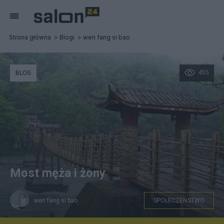
Strona główna
Blogi
wen fang si bao
455
BLOG
Most męża i żony
wen fang si bao
SPOŁECZEŃSTWO
Most Anlan