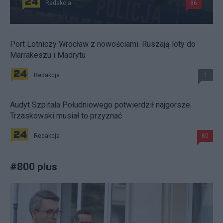
Redakcja
86
Port Lotniczy Wrocław z nowościami. Ruszają loty do
Marrakeszu i Madrytu
Redakcja
1
Audyt Szpitala Południowego potwierdził najgorsze.
Trzaskowski musiał to przyznać
Redakcja
80
#
800 plus