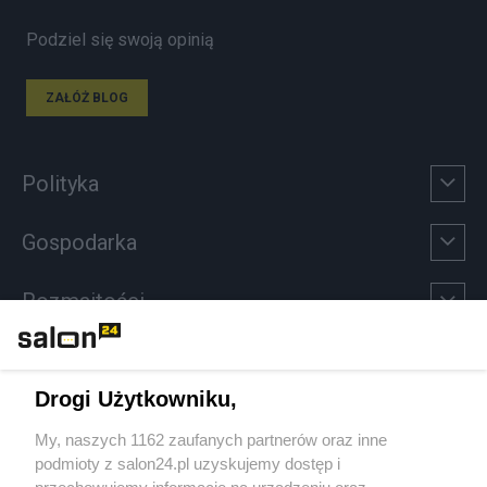
Podziel się swoją opinią
ZAŁÓŻ BLOG
Polityka
Gospodarka
Rozmaitości
Technologie
Drogi Użytkowniku,
Sport
My, naszych 1162 zaufanych partnerów oraz inne
podmioty z salon24.pl uzyskujemy dostęp i
Społeczeństwo