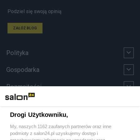
Podziel się swoją opinią
ZAŁÓŻ BLOG
Polityka
Gospodarka
Rozmaitości
Technologie
Drogi Użytkowniku,
Sport
My, naszych 1162 zaufanych partnerów oraz inne
podmioty z salon24.pl uzyskujemy dostęp i
Społeczeństwo