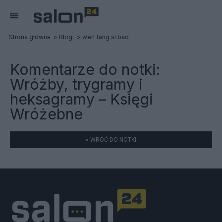
Strona główna
Blogi
wen fang si bao
Komentarze do notki:
Wróżby, trygramy i
heksagramy – Księgi
Wróżebne
« WRÓĆ DO NOTKI