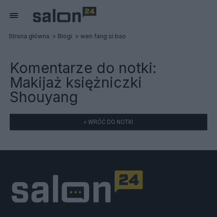
Strona główna
Blogi
wen fang si bao
Komentarze do notki:
Makijaż księżniczki
Shouyang
« WRÓĆ DO NOTKI