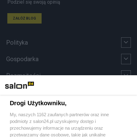
Podziel się swoją opinią
ZAŁÓŻ BLOG
Polityka
Gospodarka
Rozmaitości
Technologie
Drogi Użytkowniku,
Sport
My, naszych 1162 zaufanych partnerów oraz inne
podmioty z salon24.pl uzyskujemy dostęp i
Społeczeństwo
przechowujemy informacje na urządzeniu oraz
przetwarzamy dane osobowe, takie jak unikalne