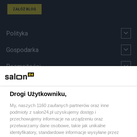
ZAŁÓŻ BLOG
Polityka
Gospodarka
Rozmaitości
Technologie
Drogi Użytkowniku,
Sport
My, naszych 1160 zaufanych partnerów oraz inne
podmioty z salon24.pl uzyskujemy dostęp i
Społeczeństwo
przechowujemy informacje na urządzeniu oraz
przetwarzamy dane osobowe, takie jak unikalne
Kultura
identyfikatory, standardowe informacje wysyłane przez