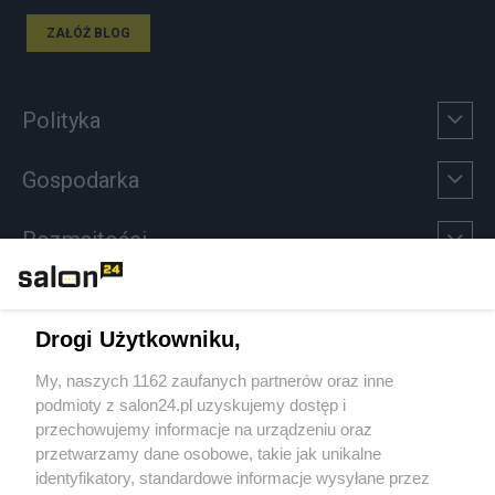
ZAŁÓŻ BLOG
Polityka
Gospodarka
Rozmaitości
Technologie
Drogi Użytkowniku,
Sport
My, naszych 1162 zaufanych partnerów oraz inne
podmioty z salon24.pl uzyskujemy dostęp i
Społeczeństwo
przechowujemy informacje na urządzeniu oraz
przetwarzamy dane osobowe, takie jak unikalne
Kultura
identyfikatory, standardowe informacje wysyłane przez