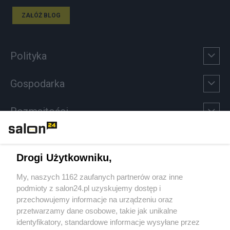
ZAŁÓŻ BLOG
Polityka
Gospodarka
Rozmaitości
Technologie
Drogi Użytkowniku,
Sport
My, naszych 1162 zaufanych partnerów oraz inne
podmioty z salon24.pl uzyskujemy dostęp i
Społeczeństwo
przechowujemy informacje na urządzeniu oraz
przetwarzamy dane osobowe, takie jak unikalne
Kultura
identyfikatory, standardowe informacje wysyłane przez