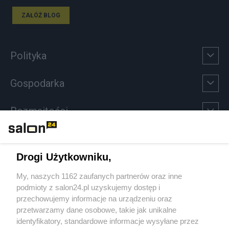
ZAŁÓŻ BLOG
Polityka
Gospodarka
Rozmaitości
Technologie
Drogi Użytkowniku,
Sport
My, naszych 1162 zaufanych partnerów oraz inne
podmioty z salon24.pl uzyskujemy dostęp i
Społeczeństwo
przechowujemy informacje na urządzeniu oraz
przetwarzamy dane osobowe, takie jak unikalne
Kultura
identyfikatory, standardowe informacje wysyłane przez