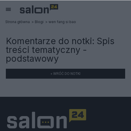
Strona główna
Blogi
wen fang si bao
Komentarze do notki:
Spis
treści tematyczny -
podstawowy
« WRÓĆ DO NOTKI