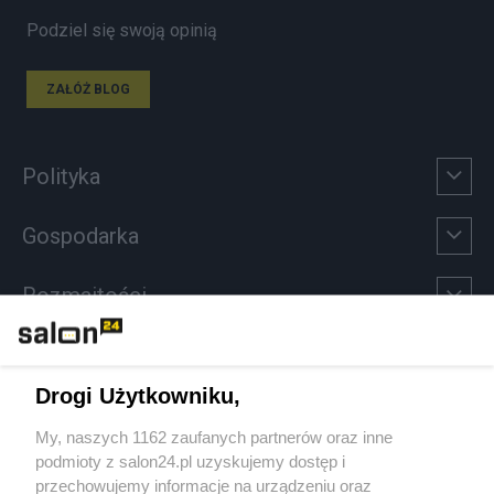
Podziel się swoją opinią
ZAŁÓŻ BLOG
Polityka
Gospodarka
Rozmaitości
Technologie
Drogi Użytkowniku,
Sport
My, naszych 1162 zaufanych partnerów oraz inne
podmioty z salon24.pl uzyskujemy dostęp i
Społeczeństwo
przechowujemy informacje na urządzeniu oraz