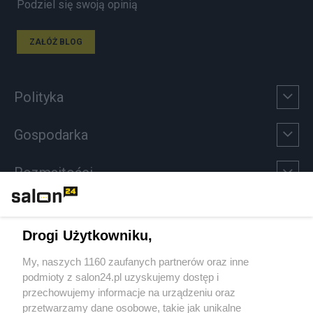
Podziel się swoją opinią
ZAŁÓŻ BLOG
Polityka
Gospodarka
Rozmaitości
Technologie
Drogi Użytkowniku,
Sport
My, naszych 1160 zaufanych partnerów oraz inne
podmioty z salon24.pl uzyskujemy dostęp i
Społeczeństwo
przechowujemy informacje na urządzeniu oraz
przetwarzamy dane osobowe, takie jak unikalne