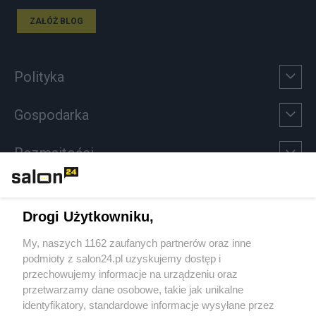
ZAŁÓŻ BLOG
Polityka
Gospodarka
Rozmaitości
Technologie
Drogi Użytkowniku,
Sport
My, naszych 1162 zaufanych partnerów oraz inne
podmioty z salon24.pl uzyskujemy dostęp i
Społeczeństwo
przechowujemy informacje na urządzeniu oraz
przetwarzamy dane osobowe, takie jak unikalne
Kultura
identyfikatory, standardowe informacje wysyłane przez