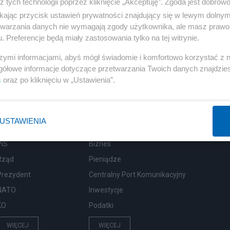
z tych technologii poprzez kliknięcie „Akceptuję”. Zgoda jest dobro
ikając przycisk ustawień prywatności znajdujący się w lewym dolny
etwarzania danych nie wymagają zgody użytkownika, ale masz prawo 
. Preferencje będą miały zastosowania tylko na tej witrynie.
szymi informacjami, abyś mógł świadomie i komfortowo korzystać z
gółowe informacje dotyczące przetwarzania Twoich danych znajdzi
s
oraz po kliknięciu w „Ustawienia”.
USTAWIENIA
Polityka
Gospodarka
PiS
Biznes
Rząd
Pieniądze
Prezydent
Centralny Port Komunikacyjny
NATO
Inwestycje
KO
Podatki
WIĘCEJ
WIĘCEJ