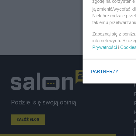
zgodę na korzystanie 
ją zmienić/wycofać kl
Niektóre rodzaje prz
takiemu przetwarzaniu
Zapoznaj się z poniż
internetowych. Szcze
Prywatności
i
Cookie
PARTNERZY
Podziel się swoją opinią
ZAŁÓŻ BLOG