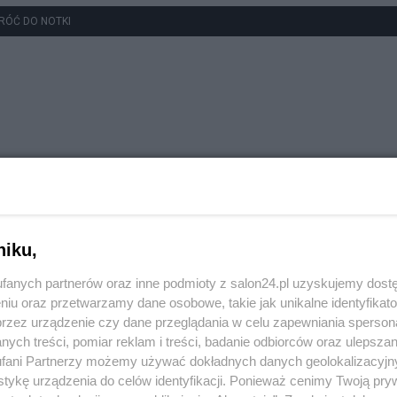
RÓĆ DO NOTKI
niku,
fanych partnerów oraz inne podmioty z salon24.pl uzyskujemy dost
niu oraz przetwarzamy dane osobowe, takie jak unikalne identyfikat
przez urządzenie czy dane przeglądania w celu zapewniania sperson
ych treści, pomiar reklam i treści, badanie odbiorców oraz ulepszan
fani Partnerzy możemy używać dokładnych danych geolokalizacyjn
tykę urządzenia do celów identyfikacji. Ponieważ cenimy Twoją pry