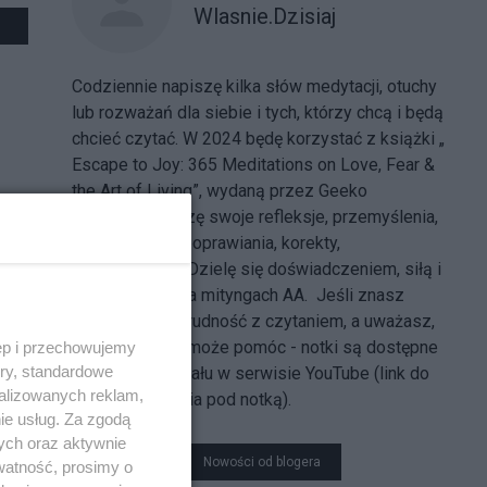
Wlasnie.Dzisiaj
Codziennie napiszę kilka słów medytacji, otuchy
lub rozważań dla siebie i tych, którzy chcą i będą
chcieć czytać. W 2024 będę korzystać z książki „
Escape to Joy: 365 Meditations on Love, Fear &
the Art of Living”, wydaną przez Geeko
Publishing. Piszę swoje refleksje, przemyślenia,
co czuję - bez poprawiania, korekty,
zastanawiania. Dzielę się doświadczeniem, siłą i
nadzieją. Jak na mityngach AA. Jeśli znasz
kogoś, kto ma trudność z czytaniem, a uważasz,
że to, co piszę może pomóc - notki są dostępne
ęp i przechowujemy
ory, standardowe
w formie materiału w serwisie YouTube
(link do
alizowanych reklam,
konkretnego dnia pod notką).
ie usług. Za zgodą
ych oraz aktywnie
Nowości od blogera
watność, prosimy o