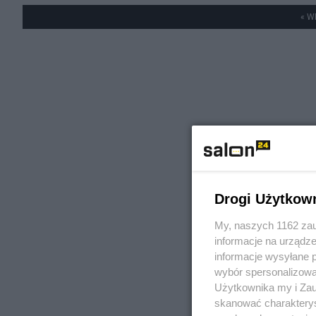
« W
Drogi Użytkow
My, naszych 1162 zau
informacje na urządze
informacje wysyłane 
wybór spersonalizowan
Użytkownika my i Zau
skanować charakterys