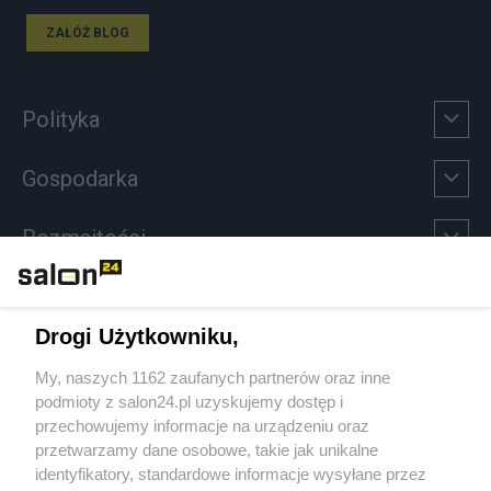
ZAŁÓŻ BLOG
Polityka
Gospodarka
Rozmaitości
Technologie
Drogi Użytkowniku,
Sport
My, naszych 1162 zaufanych partnerów oraz inne
podmioty z salon24.pl uzyskujemy dostęp i
Społeczeństwo
przechowujemy informacje na urządzeniu oraz
przetwarzamy dane osobowe, takie jak unikalne
Kultura
identyfikatory, standardowe informacje wysyłane przez