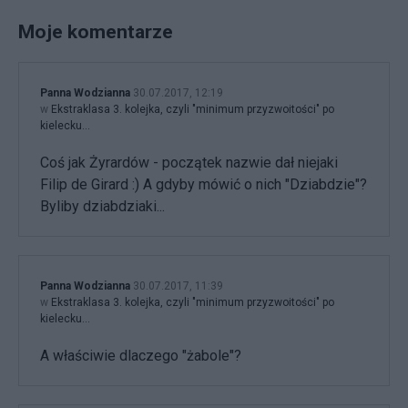
Moje komentarze
Panna Wodzianna
30.07.2017, 12:19
w
Ekstraklasa 3. kolejka, czyli "minimum przyzwoitości" po
kielecku...
Coś jak Żyrardów - początek nazwie dał niejaki
Filip de Girard :) A gdyby mówić o nich "Dziabdzie"?
Byliby dziabdziaki...
Panna Wodzianna
30.07.2017, 11:39
w
Ekstraklasa 3. kolejka, czyli "minimum przyzwoitości" po
kielecku...
A właściwie dlaczego "żabole"?