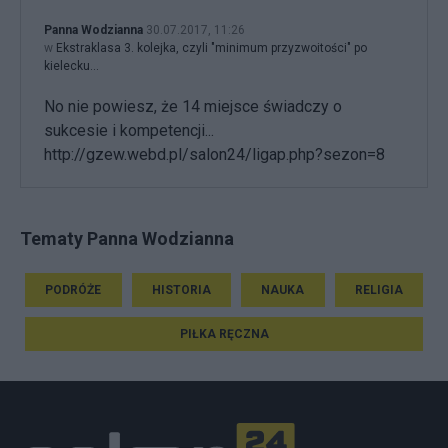
Panna Wodzianna
30.07.2017, 11:26
w
Ekstraklasa 3. kolejka, czyli "minimum przyzwoitości" po
kielecku...
No nie powiesz, że 14 miejsce świadczy o
sukcesie i kompetencji...
http://gzew.webd.pl/salon24/ligap.php?sezon=8
Tematy Panna Wodzianna
PODRÓŻE
HISTORIA
NAUKA
RELIGIA
PIŁKA RĘCZNA