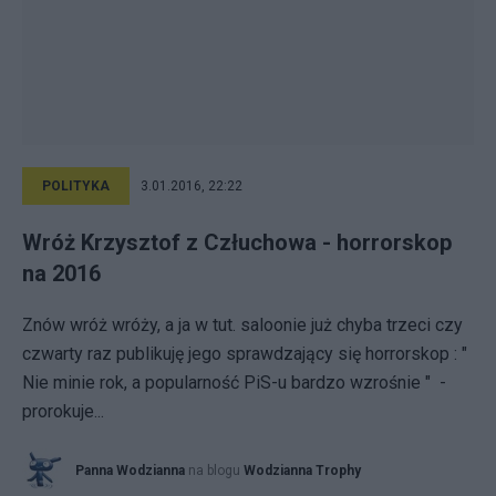
POLITYKA
3.01.2016, 22:22
Wróż Krzysztof z Człuchowa - horrorskop
na 2016
Znów wróż wróży, a ja w tut. saloonie już chyba trzeci czy
czwarty raz publikuję jego sprawdzający się horrorskop : "
Nie minie rok, a popularność PiS-u bardzo wzrośnie " -
prorokuje...
Panna Wodzianna
na blogu
Wodzianna Trophy