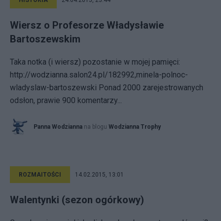
HISTORIA
24.04.2015, 23:44
Wiersz o Profesorze Władysławie
Bartoszewskim
Taka notka (i wiersz) pozostanie w mojej pamięci:
http://wodzianna.salon24.pl/182992,minela-polnoc-
wladyslaw-bartoszewski Ponad 2000 zarejestrowanych
odsłon, prawie 900 komentarzy...
Panna Wodzianna
na blogu
Wodzianna Trophy
ROZMAITOŚCI
14.02.2015, 13:01
Walentynki (sezon ogórkowy)