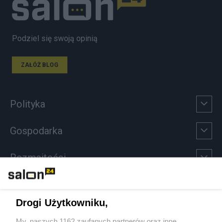
Podziel się swoją opinią
ZAŁÓŻ BLOG
Polityka
Gospodarka
Rozmaitości
Technologie
Drogi Użytkowniku,
Sport
My, naszych 1162 zaufanych partnerów oraz inne