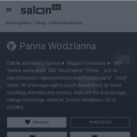
Strona główna
Blogi
Panna Wodzianna
Panna Wodzianna
Odklik and tabela Gzewa ► Magna Pomerania ► TAG
"panna wodzianna" TAG "wodzianna" "Prasa ... jest to
najostrzejsza i najpotężniejsza broń naszej partii". Józef
Stalin "W przeciągu najbliższych dwudziestu lat świat
oczekują dramatyczne zmiany, większe niż w przeciągu
całego minionego stulecia" Dennis Meadows, 2012
(źródło)
Obserwuj
WIADOMOŚĆ