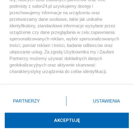
podmioty z salon24.pl uzyskujemy dostęp i
Społeczeństwo
przechowujemy informacje na urządzeniu oraz
przetwarzamy dane osobowe, takie jak unikalne
Kultura
identyfikatory, standardowe informacje wysyłane przez
urządzenie czy dane przeglądania w celu zapewniania
spersonalizowanych reklam, wybór spersonalizowanych
treści, pomiar reklam i treści, badanie odbiorców oraz
ulepszanie usług. Za zgodą Użytkownika my i Zaufani
X
Facebook
Instagram
Youtube
Partnerzy możemy używać dokładnych danych
geolokalizacyjnych oraz aktywnie skanować
charakterystykę urządzenia do celów identyfikacji.
Web Content Media sp. z o. o. © 2022
Ponieważ cenimy Twoją prywatność, prosimy o zgodę na
korzystanie z tych technologii poprzez kliknięcie
„Akceptuję”. Zgoda jest dobrowolna i zawsze możesz ją
Pomoc
O nas
Praca
Reklama
Kontakt
zmienić/wycofać klikając przycisk ustawień prywatności
PARTNERZY
USTAWIENIA
znajdujący się w lewym dolnym rogu strony
. Niektóre
rodzaje przetwarzania danych nie wymagają zgody
użytkownika, ale masz prawo sprzeciwić się takiemu
AKCEPTUJĘ
przetwarzaniu. Preferencje będą miały zastosowania tylko
Technologię dostarcza:
W3media.pl
na tej witrynie.