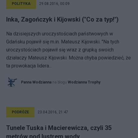
POLITYKA
29.08.2016, 00:09
Inka, Zagończyk i Kijowski ("Co za typ!")
Na dzisiejszych uroczystościach państwowych w
Gdańsku pojawił się m.in. Mateusz Kijowski. "Na tych
uroczystościach pojawił się wraz z grupką swoich
działaczy Mateusz Kijowski. Można chyba powiedzieć, że
ta prowokacja lidera...
Panna Wodzianna
na blogu
Wodzianna Trophy
PODRÓŻE
23.04.2016, 21:47
Tunele Tuska i Macierewicza, czyli 35
metrów pod lustrem wody