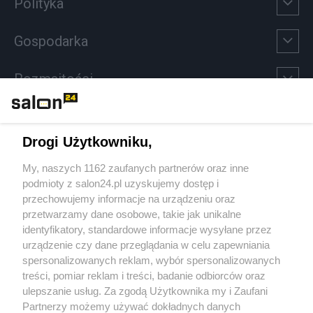
Polityka
Gospodarka
Rozmaitości
Technologie
Drogi Użytkowniku,
Sport
My, naszych 1162 zaufanych partnerów oraz inne
podmioty z salon24.pl uzyskujemy dostęp i
Społeczeństwo
przechowujemy informacje na urządzeniu oraz
przetwarzamy dane osobowe, takie jak unikalne
Kultura
identyfikatory, standardowe informacje wysyłane przez
urządzenie czy dane przeglądania w celu zapewniania
spersonalizowanych reklam, wybór spersonalizowanych
treści, pomiar reklam i treści, badanie odbiorców oraz
ulepszanie usług. Za zgodą Użytkownika my i Zaufani
X
Facebook
Instagram
Youtube
Partnerzy możemy używać dokładnych danych