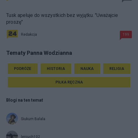
Tusk apeluje do wszystkich bez wyjątku. "Uważajcie
proszę"
Redakcja
199
Tematy Panna Wodzianna
PODRÓŻE
HISTORIA
NAUKA
RELIGIA
PIŁKA RĘCZNA
Blogi na ten temat
Siukum Balala
leniuch102