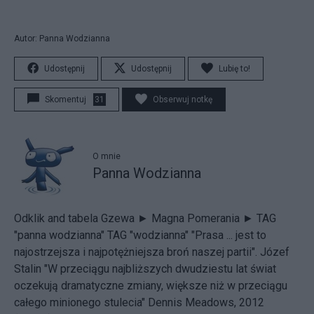
Autor: Panna Wodzianna
Udostępnij
Udostępnij
Lubię to!
Skomentuj
31
Obserwuj notkę
O mnie
Panna Wodzianna
Odklik
and
tabela Gzewa
► Magna Pomerania
►
TAG
"panna wodzianna"
TAG "wodzianna"
"Prasa ... jest to
najostrzejsza i najpotężniejsza broń naszej partii". Józef
Stalin "W przeciągu najbliższych dwudziestu lat świat
oczekują dramatyczne zmiany, większe niż w przeciągu
całego minionego stulecia" Dennis Meadows, 2012