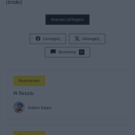
(źródło)
Nowości od blogera
Udostępnij
Udostępnij
Skomentuj
31
Rozmaitości
W Reszlu
Siukum Balala