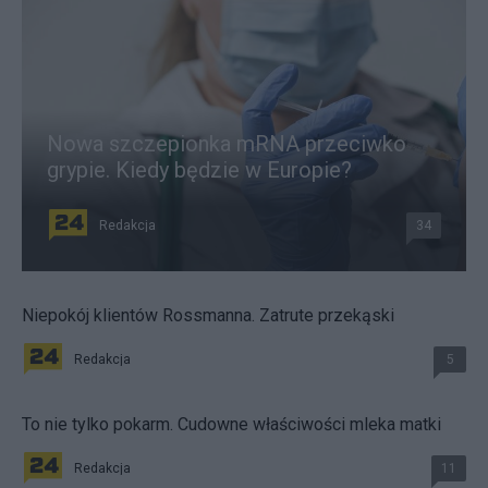
Nowa szczepionka mRNA przeciwko
grypie. Kiedy będzie w Europie?
Redakcja
34
Niepokój klientów Rossmanna. Zatrute przekąski
Redakcja
5
To nie tylko pokarm. Cudowne właściwości mleka matki
Redakcja
11