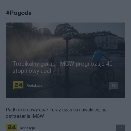
#
Pogoda
Tropikalny gorąc. IMGW prognozuje 40-
stopniowy upał
Redakcja
36
Padł rekordowy upał. Teraz czas na nawałnice, są
ostrzeżenia IMGW
Redakcja
35