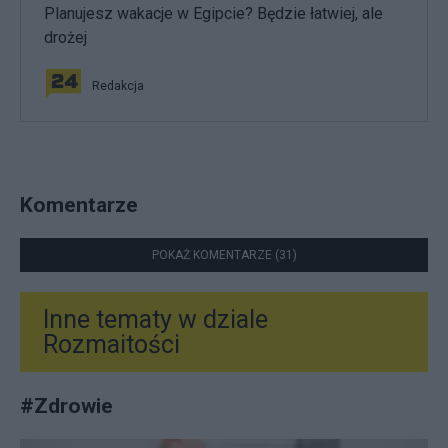
Planujesz wakacje w Egipcie? Będzie łatwiej, ale
drożej
Redakcja
Komentarze
POKAŻ KOMENTARZE (31)
Inne tematy w dziale
Rozmaitości
#
Zdrowie