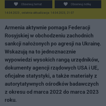
Zdjęcie sofiaglobe.com
Obserwuj temat
Obserwuj notkę
14.04.2023 , ostatnia aktualizacja: 14.04.2023, 21:07
Armenia aktywnie pomaga Federacji
Rosyjskiej w obchodzeniu zachodnich
sankcji nałożonych po agresji na Ukrainę.
Wskazują na to jednoznacznie
wypowiedzi wysokich rangą urzędników,
dokumenty agencji rządowych USA i UE,
oficjalne statystyki, a także materiały z
autorytatywnych ośrodków badawczych
z okresu od marca 2022 do marca 2023
roku.