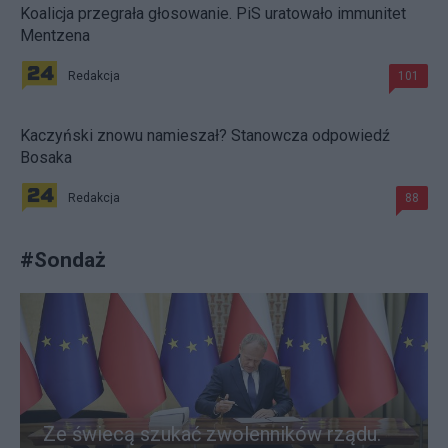
Koalicja przegrała głosowanie. PiS uratowało immunitet
Mentzena
Redakcja
101
Kaczyński znowu namieszał? Stanowcza odpowiedź
Bosaka
Redakcja
88
#
Sondaż
Ze świecą szukać zwolenników rządu.