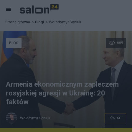
Strona główna
Blogi
Wołodymyr Soniuk
669
BLOG
Armenia ekonomicznym zapleczem
rosyjskiej agresji w Ukrainę: 20
faktów
Wołodymyr Soniuk
ŚWIAT
Putin i Pashinyan nie ukrywają swoich bliskich relacji.