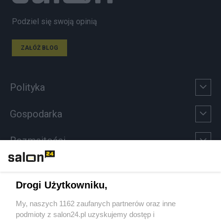
Podziel się swoją opinią
ZAŁÓŻ BLOG
Polityka
Gospodarka
Rozmaitości
Technologie
Drogi Użytkowniku,
Sport
My, naszych 1162 zaufanych partnerów oraz inne
podmioty z salon24.pl uzyskujemy dostęp i
Społeczeństwo