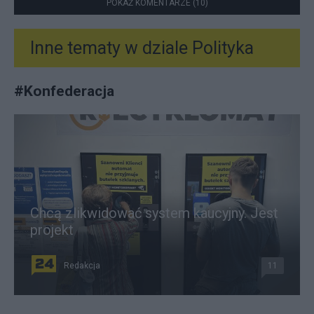
POKAŻ KOMENTARZE (10)
Inne tematy w dziale
Polityka
#
Konfederacja
Chcą zlikwidować system kaucyjny. Jest
projekt
Redakcja
11