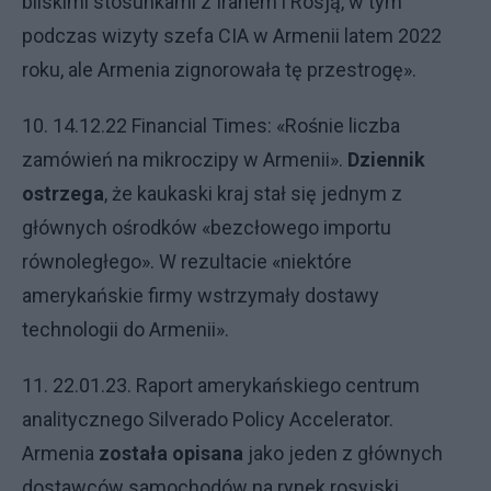
bliskimi stosunkami z Iranem i Rosją, w tym
podczas wizyty szefa CIA w Armenii latem 2022
roku, ale Armenia zignorowała tę przestrogę».
10. 14.12.22 Financial Times: «Rośnie liczba
zamówień na mikroczipy w Armenii».
Dziennik
ostrzega
, że kaukaski kraj stał się jednym z
głównych ośrodków «bezcłowego importu
równoległego». W rezultacie «niektóre
amerykańskie firmy wstrzymały dostawy
technologii do Armenii».
11. 22.01.23. Raport amerykańskiego centrum
analitycznego Silverado Policy Accelerator.
Armenia
została opisana
jako jeden z głównych
dostawców samochodów na rynek rosyjski.