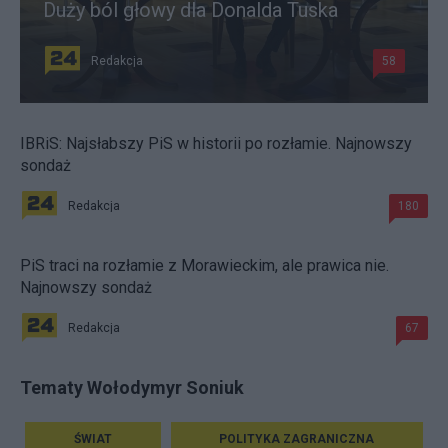
Duży ból głowy dla Donalda Tuska
Redakcja
58
IBRiS: Najsłabszy PiS w historii po rozłamie. Najnowszy
sondaż
Redakcja
180
PiS traci na rozłamie z Morawieckim, ale prawica nie.
Najnowszy sondaż
Redakcja
67
Tematy Wołodymyr Soniuk
ŚWIAT
POLITYKA ZAGRANICZNA