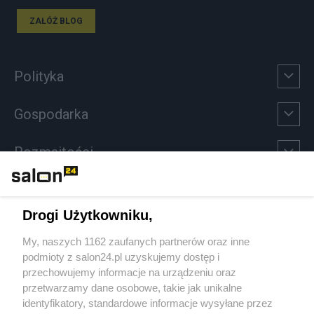
ZAŁÓŻ BLOG
Polityka
Gospodarka
Rozmaitości
Technologie
Drogi Użytkowniku,
Sport
My, naszych 1162 zaufanych partnerów oraz inne
podmioty z salon24.pl uzyskujemy dostęp i
Społeczeństwo
przechowujemy informacje na urządzeniu oraz
przetwarzamy dane osobowe, takie jak unikalne
Kultura
identyfikatory, standardowe informacje wysyłane przez