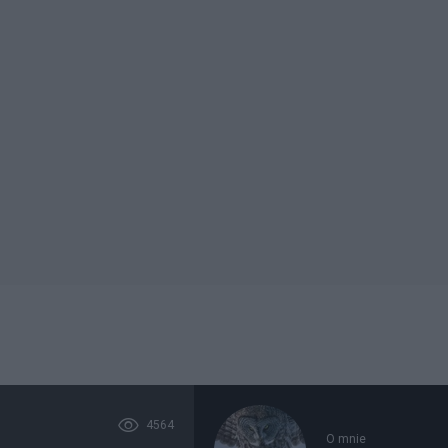
4564
O mnie