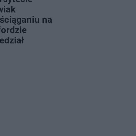
wiak
 ściąganiu na
fordzie
edział