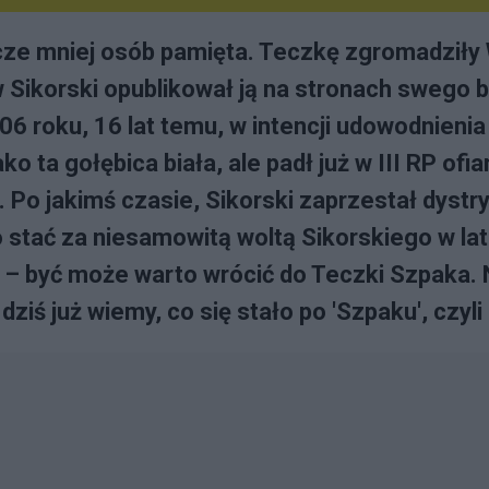
zcze mniej osób pamięta. Teczkę zgromadził
Sikorski opublikował ją na stronach swego b
 roku, 16 lat temu, w intencji udowodnienia o
 ta gołębica biała, ale padł już w III RP ofia
 Po jakimś czasie, Sikorski zaprzestał dystryb
o stać za niesamowitą woltą Sikorskiego w l
ką – być może warto wrócić do Teczki Szpaka.
ziś już wiemy, co się stało po 'Szpaku', czyli