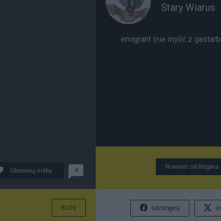
Stary Wiarus
emigrant (nie mylić z gasta
Nowości od blogera
4
Obserwuj notkę
BLOG
Udostępnij
U