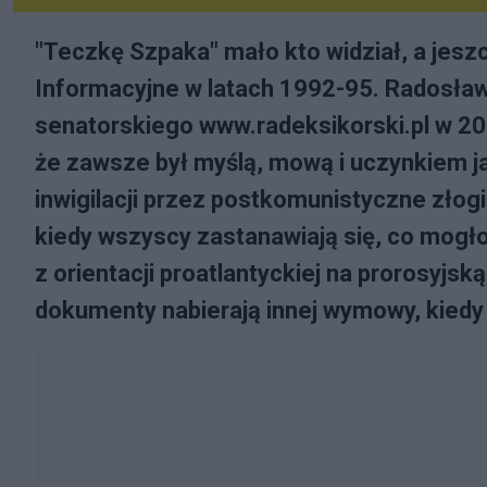
"Teczkę Szpaka" mało kto widział, a jes
Informacyjne w latach 1992-95. Radosław 
senatorskiego www.radeksikorski.pl w 2006
że zawsze był myślą, mową i uczynkiem jako
inwigilacji przez postkomunistyczne złogi.
kiedy wszyscy zastanawiają się, co mogł
z orientacji proatlantyckiej na prorosyjs
dokumenty nabierają innej wymowy, kiedy d