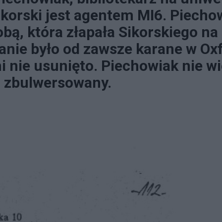
Sikorski jest agentem MI6. Piecho
sobą, która złapała Sikorskiego na
anie było od zawsze karane w Ox
ni nie usunięto. Piechowiak nie wi
m zbulwersowany.