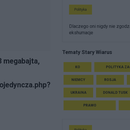
Polityka
Dlaczego oni nigdy nie zgodz
ekshumacje
Tematy Stary Wiarus
,3 megabajta,
KO
POLITYKA Z
NIEMCY
ROSJA
pojedyncza.php?
UKRAINA
DONALD TUSK
PRAWO
Polityka