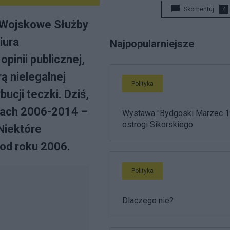
Skomentuj
4
y Wojskowe Służby
iura
Najpopularniejsze
pinii publicznej,
rą nielegalnej
Polityka
ucji teczki. Dziś,
atach 2006-2014 –
Wystawa "Bydgoski Marzec 1
ostrogi Sikorskiego
 Niektóre
 od roku 2006.
Polityka
Dlaczego nie?