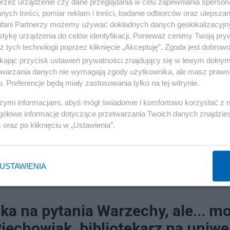
przez urządzenie czy dane przeglądania w celu zapewniania sperson
 dał się zmanipulować, i wstydzi się swoje
ych treści, pomiar reklam i treści, badanie odbiorców oraz ulepszan
ciwko mnie to jeden z najbardziej bulwer
fani Partnerzy możemy używać dokładnych danych geolokalizacyjn
tykę urządzenia do celów identyfikacji. Ponieważ cenimy Twoją pry
z tych technologii poprzez kliknięcie „Akceptuję”. Zgoda jest dobro
ikając przycisk ustawień prywatności znajdujący się w lewym dolny
ister obrony miał papiery pokazujące, ja
etwarzania danych nie wymagają zgody użytkownika, ale masz prawo 
. Preferencje będą miały zastosowania tylko na tej witrynie.
jego wersję. Opublikował je zresztą, żeby
h, by tak rzec, niestandardowych zachow
szymi informacjami, abyś mógł świadomie i komfortowo korzystać z
gółowe informacje dotyczące przetwarzania Twoich danych znajdzi
rze niż w jakichś ciemnych zobowiązaniac
s
oraz po kliknięciu w „Ustawienia”.
faktem (co niezwykle mało prawdopodobne
m obecnym sojusznikiem, a nie z Rosjana
USTAWIENIA
a na pytania Warzechy, ale... m
Piechowiak, bibliotekarz na uniwe