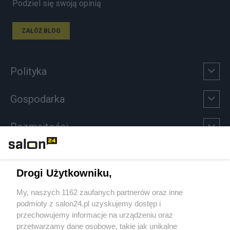
Podziel się swoją opinią
ZAŁÓŻ BLOG
Polityka
Gospodarka
Rozmaitości
Technologie
Drogi Użytkowniku,
Sport
My, naszych 1162 zaufanych partnerów oraz inne
podmioty z salon24.pl uzyskujemy dostęp i
Społeczeństwo
przechowujemy informacje na urządzeniu oraz
przetwarzamy dane osobowe, takie jak unikalne