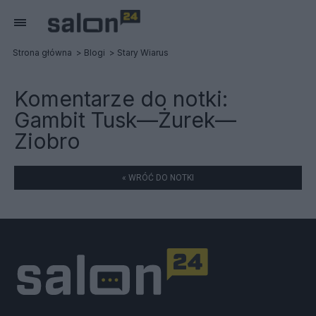
Strona główna
Blogi
Stary Wiarus
Komentarze do notki:
Gambit Tusk—Żurek—
Ziobro
« WRÓĆ DO NOTKI