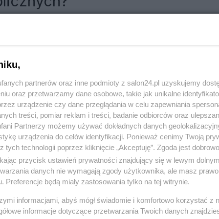
licznych?
RÓĆ DO NOTKI
niku,
fanych partnerów oraz inne podmioty z salon24.pl uzyskujemy dost
niu oraz przetwarzamy dane osobowe, takie jak unikalne identyfikat
przez urządzenie czy dane przeglądania w celu zapewniania sperson
ych treści, pomiar reklam i treści, badanie odbiorców oraz ulepszan
fani Partnerzy możemy używać dokładnych danych geolokalizacyjn
tykę urządzenia do celów identyfikacji. Ponieważ cenimy Twoją pry
z tych technologii poprzez kliknięcie „Akceptuję”. Zgoda jest dobro
ikając przycisk ustawień prywatności znajdujący się w lewym dolny
etwarzania danych nie wymagają zgody użytkownika, ale masz prawo 
. Preferencje będą miały zastosowania tylko na tej witrynie.
Polityka
Gospodarka
szymi informacjami, abyś mógł świadomie i komfortowo korzystać z
gółowe informacje dotyczące przetwarzania Twoich danych znajdzi
PiS
Biznes