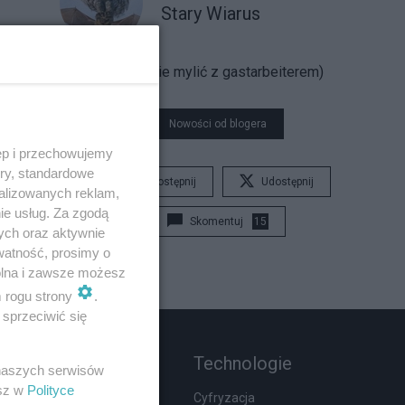
Stary Wiarus
emigrant (nie mylić z gastarbeiterem)
Nowości od blogera
ęp i przechowujemy
ory, standardowe
Udostępnij
Udostępnij
alizowanych reklam,
ie usług. Za zgodą
Skomentuj
15
ych oraz aktywnie
watność, prosimy o
wolna i zawsze możesz
m rogu strony
.
sprzeciwić się
Rozmaitości
Technologie
 naszych serwisów
esz w
Polityce
Zdrowie
Cyfryzacja