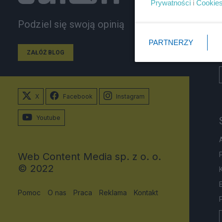
Prywatności
i
Cookie
Podziel się swoją opinią
PARTNERZY
ZAŁÓŻ BLOG
X
Facebook
Instagram
Youtube
Web Content Media sp. z o. o.
© 2022
Pomoc
O nas
Praca
Reklama
Kontakt