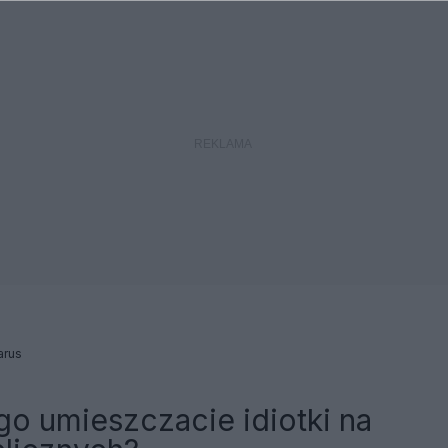
arus
o umieszczacie idiotki na