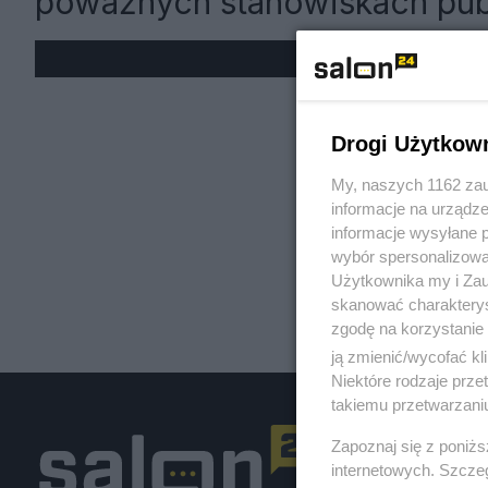
poważnych stanowiskach pub
« W
Drogi Użytkow
My, naszych 1162 zau
informacje na urządze
informacje wysyłane 
wybór spersonalizowan
Użytkownika my i Zau
skanować charakterys
zgodę na korzystanie 
ją zmienić/wycofać kl
Niektóre rodzaje prz
takiemu przetwarzaniu
Zapoznaj się z poniż
internetowych. Szcze