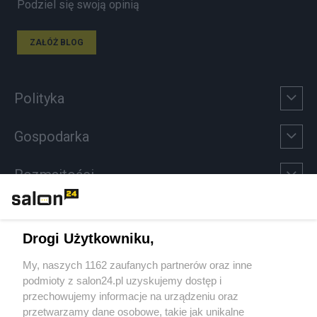
Podziel się swoją opinią
ZAŁÓŻ BLOG
Polityka
Gospodarka
Rozmaitości
Technologie
Drogi Użytkowniku,
Sport
My, naszych 1162 zaufanych partnerów oraz inne
podmioty z salon24.pl uzyskujemy dostęp i
Społeczeństwo
przechowujemy informacje na urządzeniu oraz
przetwarzamy dane osobowe, takie jak unikalne