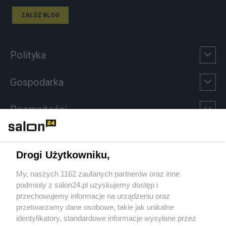
ZAŁÓŻ BLOG
Polityka
Gospodarka
Rozmaitości
Technologie
Drogi Użytkowniku,
Sport
My, naszych 1162 zaufanych partnerów oraz inne
podmioty z salon24.pl uzyskujemy dostęp i
Społeczeństwo
przechowujemy informacje na urządzeniu oraz
przetwarzamy dane osobowe, takie jak unikalne
Kultura
identyfikatory, standardowe informacje wysyłane przez