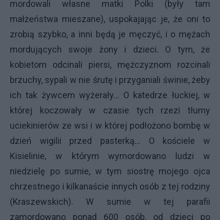
mordowali własne matki Polki (były tam
małżeństwa mieszane), uspokajając je, że oni to
zrobią szybko, a inni będą je męczyć, i o mężach
mordujących swoje żony i dzieci. O tym, że
kobietom odcinali piersi, mężczyznom rozcinali
brzuchy, sypali w nie śrutę i przyganiali świnie, żeby
ich tak żywcem wyżerały… O katedrze łuckiej, w
której koczowały w czasie tych rzezi tłumy
uciekinierów ze wsi i w której podłożono bombę w
dzień wigilii przed pasterką… O kościele w
Kisielinie, w którym wymordowano ludzi w
niedzielę po sumie, w tym siostrę mojego ojca
chrzestnego i kilkanaście innych osób z tej rodziny
(Kraszewskich). W sumie w tej parafii
zamordowano ponad 600 osób, od dzieci po