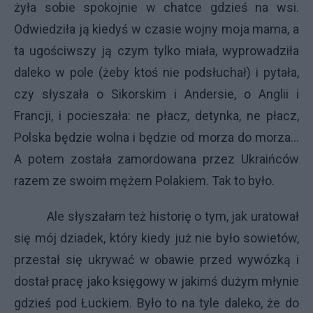
żyła sobie spokojnie w chatce gdzieś na wsi.
Odwiedziła ją kiedyś w czasie wojny moja mama, a
ta ugościwszy ją czym tylko miała, wyprowadziła
daleko w pole (żeby ktoś nie podsłuchał) i pytała,
czy słyszała o Sikorskim i Andersie, o Anglii i
Francji, i pocieszała: ne płacz, detynka, ne płacz,
Polska będzie wolna i będzie od morza do morza…
A potem została zamordowana przez Ukraińców
razem ze swoim mężem Polakiem. Tak to było.
Ale słyszałam też historię o tym, jak uratował
się mój dziadek, który kiedy już nie było sowietów,
przestał się ukrywać w obawie przed wywózką i
dostał pracę jako księgowy w jakimś dużym młynie
gdzieś pod Łuckiem. Było to na tyle daleko, że do