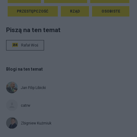
PRZESTĘPCZOŚĆ
RZĄD
OSOBISTE
Piszą na ten temat
Rafał Woś
Blogi na ten temat
Jan Filip Libicki
catrw
Zbigniew Kuźmiuk