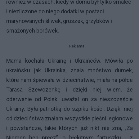
również w czasach, kiedy w domu był tylko smalec
i niezliczone do niego dodatki w postaci
marynowanych śliwek, gruszek, grzybków i
smażonych borówek.
Reklama
Mama kochała Ukrainę i Ukraińców. Mówiła po
ukraińsku jak Ukrainka, znała mnóstwo dumek,
które nam śpiewała w dzieciństwie, miała na półce
Tarasa Szewczenkę i dzięki niej wiem, że
oderwanie od Polski uważał on za nieszczęście
Ukrainy. Była patriotką do szpiku kości. Dzięki niej
od dzieciństwa znałam wszystkie pieśni legionowe
i powstańcze, takie których już nikt nie zna, „Za
Niemen hen precz”, o błękitnym fartuszku - z