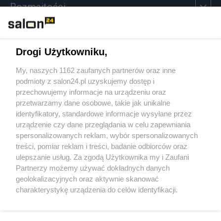
Rozmaitości
Technologie
Drogi Użytkowniku,
Sport
My, naszych 1162 zaufanych partnerów oraz inne
podmioty z salon24.pl uzyskujemy dostęp i
Społeczeństwo
przechowujemy informacje na urządzeniu oraz
przetwarzamy dane osobowe, takie jak unikalne
Kultura
identyfikatory, standardowe informacje wysyłane przez
urządzenie czy dane przeglądania w celu zapewniania
spersonalizowanych reklam, wybór spersonalizowanych
treści, pomiar reklam i treści, badanie odbiorców oraz
ulepszanie usług. Za zgodą Użytkownika my i Zaufani
X
Facebook
Instagram
Youtube
Partnerzy możemy używać dokładnych danych
geolokalizacyjnych oraz aktywnie skanować
charakterystykę urządzenia do celów identyfikacji.
Web Content Media sp. z o. o. © 2022
Ponieważ cenimy Twoją prywatność, prosimy o zgodę na
korzystanie z tych technologii poprzez kliknięcie