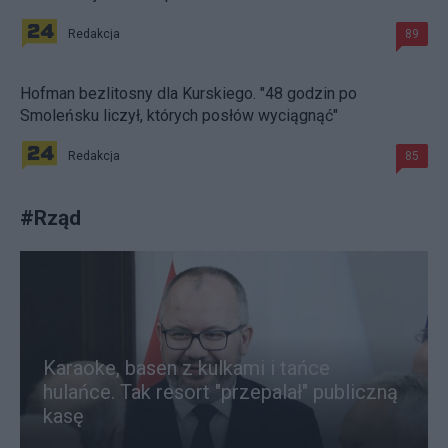
Redakcja
89
Hofman bezlitosny dla Kurskiego. "48 godzin po
Smoleńsku liczył, których posłów wyciągnąć"
Redakcja
85
#
Rząd
Karaoke, basen z kulkami i tańce
hulańce. Tak resort "przepalał" publiczną
kasę