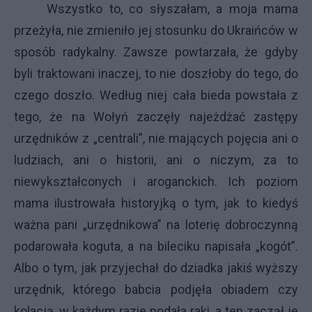
Wszystko to, co słyszałam, a moja mama
przeżyła, nie zmieniło jej stosunku do Ukraińców w
sposób radykalny. Zawsze powtarzała, że gdyby
byli traktowani inaczej, to nie doszłoby do tego, do
czego doszło. Według niej cała bieda powstała z
tego, że na Wołyń zaczęły najeżdżać zastępy
urzędników z „centrali”, nie mających pojęcia ani o
ludziach, ani o historii, ani o niczym, za to
niewykształconych i aroganckich. Ich poziom
mama ilustrowała historyjką o tym, jak to kiedyś
ważna pani „urzędnikowa” na loterię dobroczynną
podarowała koguta, a na bileciku napisała „kogót”.
Albo o tym, jak przyjechał do dziadka jakiś wyższy
urzędnik, którego babcia podjęła obiadem czy
kolacją, w każdym razie podała raki, a ten zaczął je