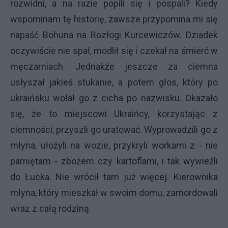
rozwidni, a na razie popili się i pospali? Kiedy
wspominam tę historię, zawsze przypomina mi się
napaść Bohuna na Rozłogi Kurcewiczów. Dziadek
oczywiście nie spał, modlił się i czekał na śmierć w
męczarniach. Jednakże jeszcze za ciemna
usłyszał jakieś stukanie, a potem głos, który po
ukraińsku wołał go z cicha po nazwisku. Okazało
się, że to miejscowi Ukraińcy, korzystając z
ciemności, przyszli go uratować. Wyprowadzili go z
młyna, ułożyli na wozie, przykryli workami z - nie
pamiętam - zbożem czy kartoflami, i tak wywieźli
do Łucka. Nie wrócił tam już więcej. Kierownika
młyna, który mieszkał w swoim domu, zamordowali
wraz z całą rodziną.