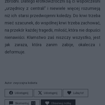
zbrodni. Dlatego krótkowzroczni są ci współcześni
„urzędnicy z centrali” i niewiele więcej rozumieją
niż ich starsi przedwojenni koledzy. Do krwi trzeba
mieć szacunek, do wspólnej krwi trzeba zachować,
na przekór każdej tragedii, miłość, która nie dopuści
nienawiści. Kłamstwo zaś niszczy wszystko, jest
jak zaraza, która zanim zabije, okalecza i
deformuje.
Autor: zwyczajna kobieta
Udostępnij
Udostępnij
Lubię to!
Skomentuj
12
Obserwuj notkę