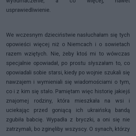
wytłumaczenie, a co więcej, nawet
usprawiedliwienie.
We wczesnym dzieciństwie nasłuchałam się tych
opowieści więcej niż o Niemcach i o sowietach
razem wziętych. Nie, żeby ktoś mi to wówczas
specjalnie opowiadał, po prostu słyszałam to, co
opowiadali sobie starsi, kiedy po wojnie szukali się
nawzajem i wymieniali się wiadomościami o tym,
co i z kim się stało. Pamiętam więc historię jakiejś
znajomej rodziny, która mieszkała na wsi i
uciekając przed goniącą ich ukraińską bandą
zgubiła babcię. Wypadła z bryczki, a oni się nie
zatrzymali, bo zginęliby wszyscy. O synach, którzy