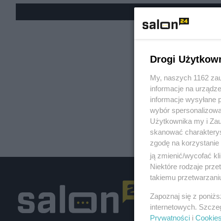
« W
Drogi Użytkow
My, naszych 1162 zau
informacje na urządze
informacje wysyłane 
wybór spersonalizowan
Użytkownika my i Zau
skanować charakterys
zgodę na korzystanie 
ją zmienić/wycofać kl
Niektóre rodzaje prz
takiemu przetwarzaniu
Zapoznaj się z poniż
internetowych. Szcze
Prywatności
i
Cookie