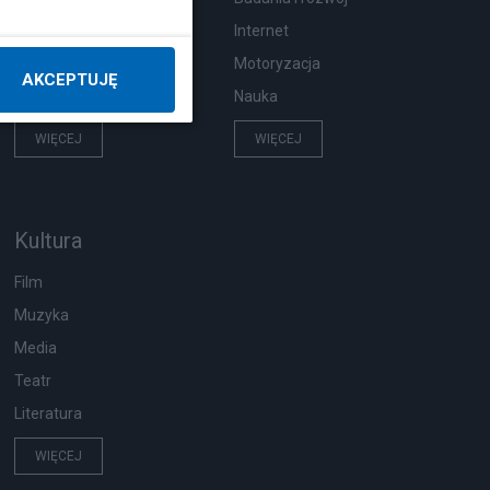
Pogoda
Internet
Ekologia
Motoryzacja
AKCEPTUJĘ
Wypadki
Nauka
WIĘCEJ
WIĘCEJ
Kultura
Film
Muzyka
Media
Teatr
Literatura
WIĘCEJ