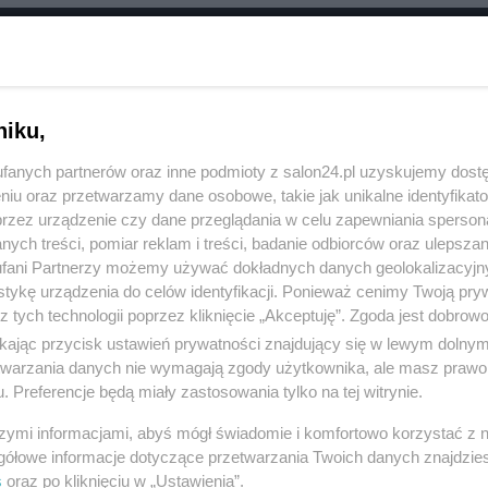
RÓĆ DO NOTKI
niku,
fanych partnerów oraz inne podmioty z salon24.pl uzyskujemy dost
niu oraz przetwarzamy dane osobowe, takie jak unikalne identyfikat
przez urządzenie czy dane przeglądania w celu zapewniania sperson
ych treści, pomiar reklam i treści, badanie odbiorców oraz ulepszan
fani Partnerzy możemy używać dokładnych danych geolokalizacyjn
tykę urządzenia do celów identyfikacji. Ponieważ cenimy Twoją pry
z tych technologii poprzez kliknięcie „Akceptuję”. Zgoda jest dobro
ikając przycisk ustawień prywatności znajdujący się w lewym dolny
etwarzania danych nie wymagają zgody użytkownika, ale masz prawo 
. Preferencje będą miały zastosowania tylko na tej witrynie.
Polityka
Gospodarka
szymi informacjami, abyś mógł świadomie i komfortowo korzystać z
Rosja
Biznes
gółowe informacje dotyczące przetwarzania Twoich danych znajdzi
s
oraz po kliknięciu w „Ustawienia”.
PiS
Pieniądze