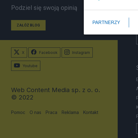
Podziel się swoją opinią
PARTNERZY
ZAŁÓŻ BLOG
X
Facebook
Instagram
Youtube
Web Content Media sp. z o. o.
© 2022
Pomoc
O nas
Praca
Reklama
Kontakt