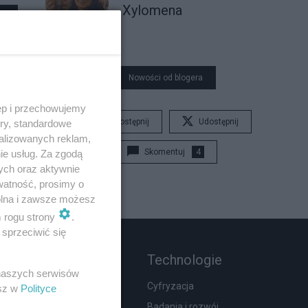
Xylomena
Nowości od blogera
ęp i przechowujemy
Udostępnij
Udostępnij
ory, standardowe
alizowanych reklam,
Skomentuj
4
ie usług. Za zgodą
ych oraz aktywnie
watność, prosimy o
wolna i zawsze możesz
m rogu strony
.
sprzeciwić się
Rozmaitości
Technologie
 naszych serwisów
Zdrowie
Cyfryzacja
esz w
Polityce
Podróże
Badania i rozwój