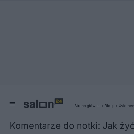
Strona główna
Blogi
Xylome
Komentarze do notki:
Jak ży