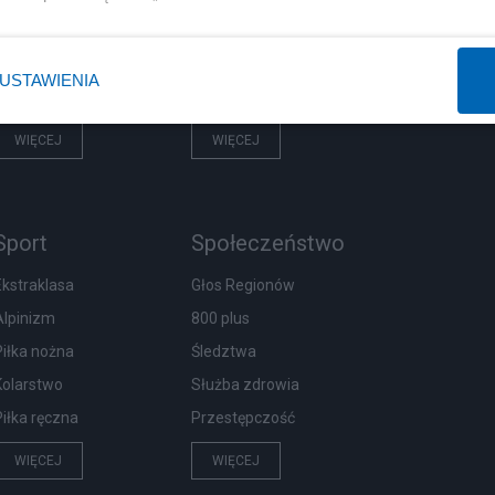
Rząd
Centralny Port Komunikacyjny
Prezydent
Inwestycje
USTAWIENIA
NATO
Podatki
WIĘCEJ
WIĘCEJ
Sport
Społeczeństwo
Ekstraklasa
Głos Regionów
Alpinizm
800 plus
Piłka nożna
Śledztwa
Kolarstwo
Służba zdrowia
Piłka ręczna
Przestępczość
WIĘCEJ
WIĘCEJ