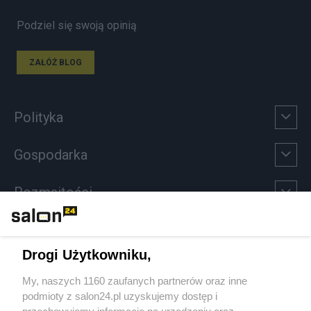
Podziel się swoją opinią
ZAŁÓŻ BLOG
Polityka
Gospodarka
Rozmaitości
Technologie
Drogi Użytkowniku,
Sport
My, naszych 1160 zaufanych partnerów oraz inne
podmioty z salon24.pl uzyskujemy dostęp i
Społeczeństwo