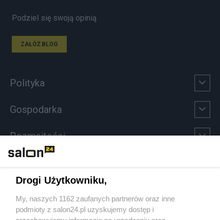
Podziel się swoją opinią
ZAŁÓŻ BLOG
Polityka
Gospodarka
Rozmaitości
Technologie
Drogi Użytkowniku,
Sport
My, naszych 1162 zaufanych partnerów oraz inne
podmioty z salon24.pl uzyskujemy dostęp i
Społeczeństwo