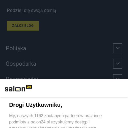
Podziel się swoją opinią
ZAŁÓŻ BLOG
Polityka
Gospodarka
Rozmaitości
Technologie
Drogi Użytkowniku,
Sport
My, naszych 1162 zaufanych partnerów oraz inne
podmioty z salon24.pl uzyskujemy dostęp i
Społeczeństwo