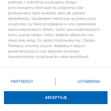
podmioty z salon24.pl uzyskujemy dostęp i
Społeczeństwo
przechowujemy informacje na urządzeniu oraz
przetwarzamy dane osobowe, takie jak unikalne
Kultura
identyfikatory, standardowe informacje wysyłane przez
urządzenie czy dane przeglądania w celu zapewniania
spersonalizowanych reklam, wybór spersonalizowanych
treści, pomiar reklam i treści, badanie odbiorców oraz
ulepszanie usług. Za zgodą Użytkownika my i Zaufani
X
Facebook
Instagram
Youtube
Partnerzy możemy używać dokładnych danych
geolokalizacyjnych oraz aktywnie skanować
charakterystykę urządzenia do celów identyfikacji.
Web Content Media sp. z o. o. © 2022
Ponieważ cenimy Twoją prywatność, prosimy o zgodę na
korzystanie z tych technologii poprzez kliknięcie
„Akceptuję”. Zgoda jest dobrowolna i zawsze możesz ją
Pomoc
O nas
Praca
Reklama
Kontakt
zmienić/wycofać klikając przycisk ustawień prywatności
PARTNERZY
USTAWIENIA
znajdujący się w lewym dolnym rogu strony
. Niektóre
rodzaje przetwarzania danych nie wymagają zgody
użytkownika, ale masz prawo sprzeciwić się takiemu
AKCEPTUJĘ
przetwarzaniu. Preferencje będą miały zastosowania tylko
Technologię dostarcza:
W3media.pl
na tej witrynie.