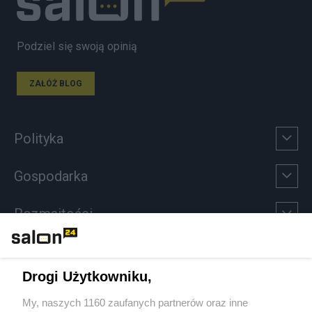
Podziel się swoją opinią
ZAŁÓŻ BLOG
Polityka
Gospodarka
Rozmaitości
Technologie
Drogi Użytkowniku,
Sport
My, naszych 1160 zaufanych partnerów oraz inne