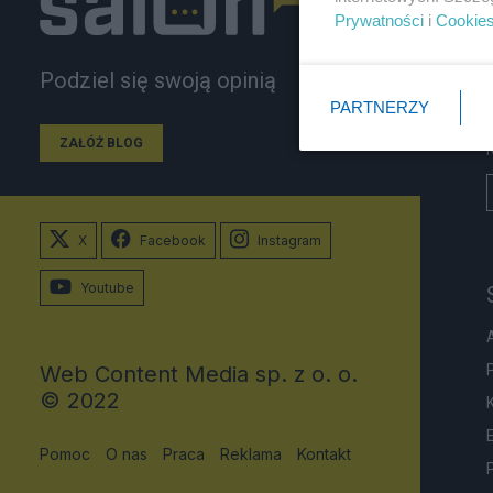
Prywatności
i
Cookie
Podziel się swoją opinią
PARTNERZY
ZAŁÓŻ BLOG
X
Facebook
Instagram
Youtube
Web Content Media sp. z o. o.
© 2022
Pomoc
O nas
Praca
Reklama
Kontakt