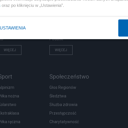
PiS
Biznes
s
oraz po kliknięciu w „Ustawienia”.
Rząd
Pieniądze
Prezydent
Centralny Port Komunikacyjny
USTAWIENIA
NATO
Inwestycje
KO
Podatki
WIĘCEJ
WIĘCEJ
Sport
Społeczeństwo
Alpinizm
Głos Regionów
Piłka nożna
Śledztwa
Kolarstwo
Służba zdrowia
Ekstraklasa
Przestępczość
Piłka ręczna
Charytatywność