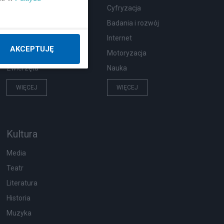
Wypadki
Cyfryzacja
Moda i uroda
Badania i rozwój
Hobby
Internet
AKCEPTUJĘ
Pogoda
Motoryzacja
Zwierzęta
Nauka
WIĘCEJ
WIĘCEJ
Kultura
Media
Teatr
Literatura
Historia
Muzyka