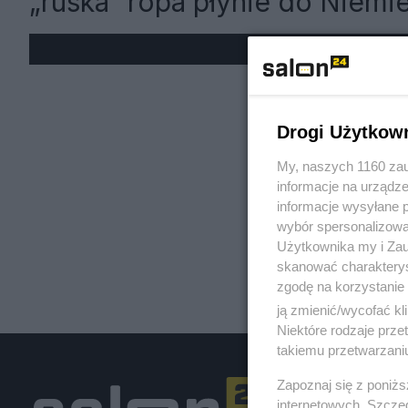
„ruska” ropa płynie do Niemi
« W
Drogi Użytkow
My, naszych 1160 zau
informacje na urządze
informacje wysyłane 
wybór spersonalizowan
Użytkownika my i Zau
skanować charakterys
zgodę na korzystanie 
ją zmienić/wycofać kl
Niektóre rodzaje prz
takiemu przetwarzaniu
Zapoznaj się z poniż
internetowych. Szcze