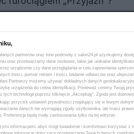
ec rurociągiem „Przyjaźń”?
RÓĆ DO NOTKI
niku,
fanych partnerów oraz inne podmioty z salon24.pl uzyskujemy dost
niu oraz przetwarzamy dane osobowe, takie jak unikalne identyfikat
przez urządzenie czy dane przeglądania w celu zapewniania sperson
ych treści, pomiar reklam i treści, badanie odbiorców oraz ulepszan
fani Partnerzy możemy używać dokładnych danych geolokalizacyjn
tykę urządzenia do celów identyfikacji. Ponieważ cenimy Twoją pry
z tych technologii poprzez kliknięcie „Akceptuję”. Zgoda jest dobro
ikając przycisk ustawień prywatności znajdujący się w lewym dolny
etwarzania danych nie wymagają zgody użytkownika, ale masz prawo 
. Preferencje będą miały zastosowania tylko na tej witrynie.
szymi informacjami, abyś mógł świadomie i komfortowo korzystać z
Polityka
Gospodarka
gółowe informacje dotyczące przetwarzania Twoich danych znajdzi