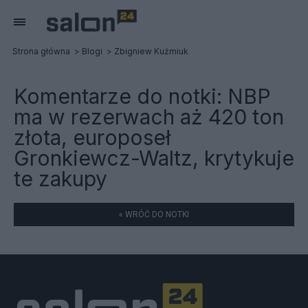
Strona główna
Blogi
Zbigniew Kuźmiuk
Komentarze do notki:
NBP
ma w rezerwach aż 420 ton
złota, europoseł
Gronkiewcz-Waltz, krytykuje
te zakupy
« WRÓĆ DO NOTKI