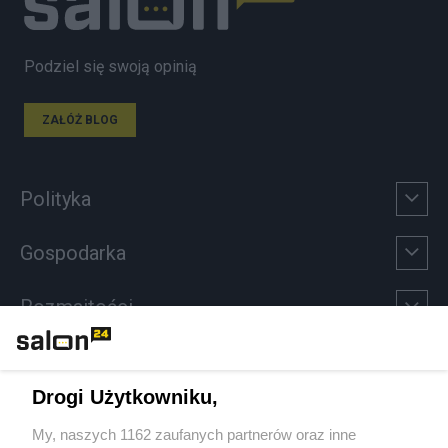
Podziel się swoją opinią
ZAŁÓŻ BLOG
Polityka
Gospodarka
Rozmaitości
Technologie
Drogi Użytkowniku,
Sport
My, naszych 1162 zaufanych partnerów oraz inne