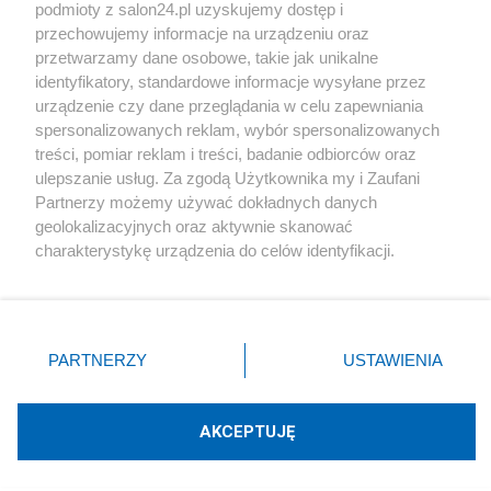
podmioty z salon24.pl uzyskujemy dostęp i
Społeczeństwo
przechowujemy informacje na urządzeniu oraz
przetwarzamy dane osobowe, takie jak unikalne
Kultura
identyfikatory, standardowe informacje wysyłane przez
urządzenie czy dane przeglądania w celu zapewniania
spersonalizowanych reklam, wybór spersonalizowanych
treści, pomiar reklam i treści, badanie odbiorców oraz
ulepszanie usług. Za zgodą Użytkownika my i Zaufani
X
Facebook
Instagram
Youtube
Partnerzy możemy używać dokładnych danych
geolokalizacyjnych oraz aktywnie skanować
charakterystykę urządzenia do celów identyfikacji.
Web Content Media sp. z o. o. © 2022
Ponieważ cenimy Twoją prywatność, prosimy o zgodę na
korzystanie z tych technologii poprzez kliknięcie
„Akceptuję”. Zgoda jest dobrowolna i zawsze możesz ją
Pomoc
O nas
Praca
Reklama
Kontakt
zmienić/wycofać klikając przycisk ustawień prywatności
PARTNERZY
USTAWIENIA
znajdujący się w lewym dolnym rogu strony
. Niektóre
rodzaje przetwarzania danych nie wymagają zgody
użytkownika, ale masz prawo sprzeciwić się takiemu
AKCEPTUJĘ
przetwarzaniu. Preferencje będą miały zastosowania tylko
Technologię dostarcza:
W3media.pl
na tej witrynie.