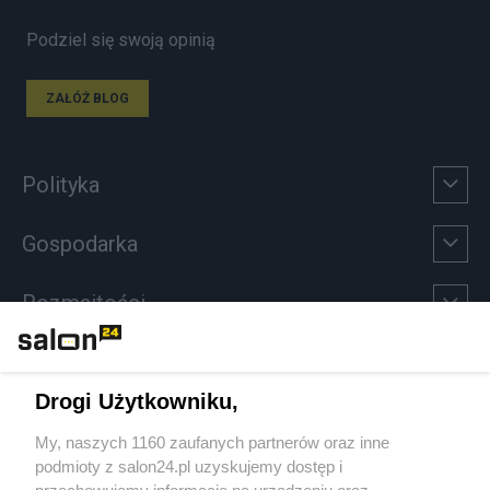
Podziel się swoją opinią
ZAŁÓŻ BLOG
Polityka
Gospodarka
Rozmaitości
Technologie
Drogi Użytkowniku,
Sport
My, naszych 1160 zaufanych partnerów oraz inne
podmioty z salon24.pl uzyskujemy dostęp i
Społeczeństwo