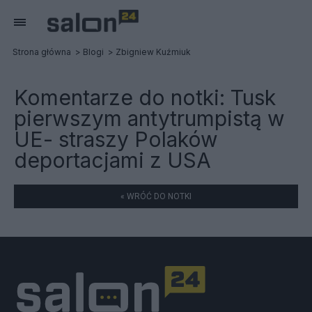
Strona główna
Blogi
Zbigniew Kuźmiuk
Komentarze do notki:
Tusk
pierwszym antytrumpistą w
UE- straszy Polaków
deportacjami z USA
« WRÓĆ DO NOTKI