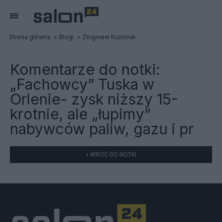
Strona główna
Blogi
Zbigniew Kuźmiuk
Komentarze do notki:
„Fachowcy” Tuska w
Orlenie- zysk niższy 15-
krotnie, ale „łupimy”
nabywców paliw, gazu i pr
« WRÓĆ DO NOTKI