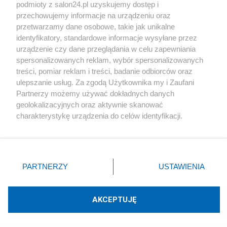
podmioty z salon24.pl uzyskujemy dostęp i
Społeczeństwo
przechowujemy informacje na urządzeniu oraz
przetwarzamy dane osobowe, takie jak unikalne
Kultura
identyfikatory, standardowe informacje wysyłane przez
urządzenie czy dane przeglądania w celu zapewniania
spersonalizowanych reklam, wybór spersonalizowanych
treści, pomiar reklam i treści, badanie odbiorców oraz
ulepszanie usług. Za zgodą Użytkownika my i Zaufani
X
Facebook
Instagram
Youtube
Partnerzy możemy używać dokładnych danych
geolokalizacyjnych oraz aktywnie skanować
charakterystykę urządzenia do celów identyfikacji.
Web Content Media sp. z o. o. © 2022
Ponieważ cenimy Twoją prywatność, prosimy o zgodę na
korzystanie z tych technologii poprzez kliknięcie
„Akceptuję”. Zgoda jest dobrowolna i zawsze możesz ją
Pomoc
O nas
Praca
Reklama
Kontakt
zmienić/wycofać klikając przycisk ustawień prywatności
PARTNERZY
USTAWIENIA
znajdujący się w lewym dolnym rogu strony
. Niektóre
rodzaje przetwarzania danych nie wymagają zgody
użytkownika, ale masz prawo sprzeciwić się takiemu
AKCEPTUJĘ
przetwarzaniu. Preferencje będą miały zastosowania tylko
Technologię dostarcza:
W3media.pl
na tej witrynie.