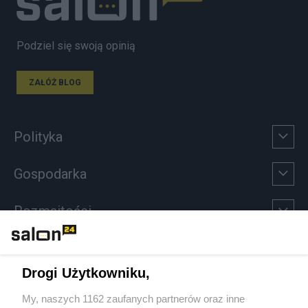
Podziel się swoją opinią
ZAŁÓŻ BLOG
Polityka
Gospodarka
Rozmaitości
Technologie
Drogi Użytkowniku,
Sport
My, naszych 1162 zaufanych partnerów oraz inne