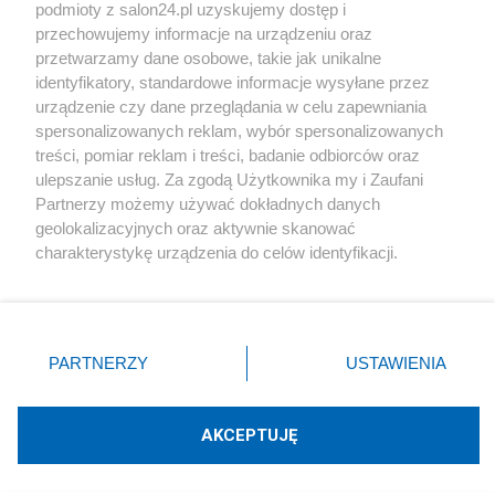
podmioty z salon24.pl uzyskujemy dostęp i
Społeczeństwo
przechowujemy informacje na urządzeniu oraz
przetwarzamy dane osobowe, takie jak unikalne
Kultura
identyfikatory, standardowe informacje wysyłane przez
urządzenie czy dane przeglądania w celu zapewniania
spersonalizowanych reklam, wybór spersonalizowanych
treści, pomiar reklam i treści, badanie odbiorców oraz
ulepszanie usług. Za zgodą Użytkownika my i Zaufani
X
Facebook
Instagram
Youtube
Partnerzy możemy używać dokładnych danych
geolokalizacyjnych oraz aktywnie skanować
charakterystykę urządzenia do celów identyfikacji.
Web Content Media sp. z o. o. © 2022
Ponieważ cenimy Twoją prywatność, prosimy o zgodę na
korzystanie z tych technologii poprzez kliknięcie
„Akceptuję”. Zgoda jest dobrowolna i zawsze możesz ją
Pomoc
O nas
Praca
Reklama
Kontakt
zmienić/wycofać klikając przycisk ustawień prywatności
PARTNERZY
USTAWIENIA
znajdujący się w lewym dolnym rogu strony
. Niektóre
rodzaje przetwarzania danych nie wymagają zgody
użytkownika, ale masz prawo sprzeciwić się takiemu
AKCEPTUJĘ
przetwarzaniu. Preferencje będą miały zastosowania tylko
Technologię dostarcza:
W3media.pl
na tej witrynie.