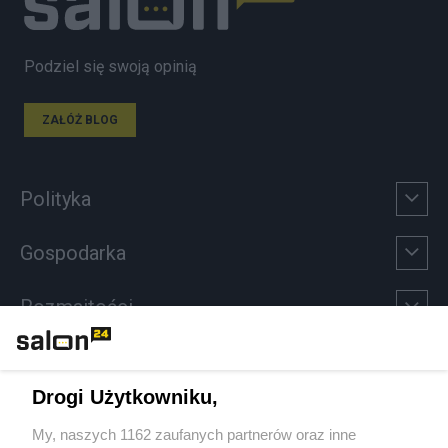
Podziel się swoją opinią
ZAŁÓŻ BLOG
Polityka
Gospodarka
Rozmaitości
Technologie
Drogi Użytkowniku,
Sport
My, naszych 1162 zaufanych partnerów oraz inne