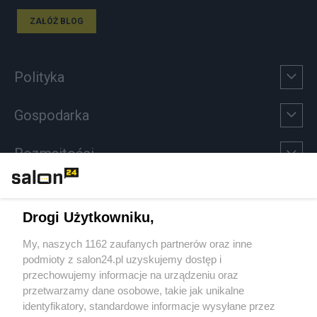
ZAŁÓŻ BLOG
Polityka
Gospodarka
Rozmaitości
Technologie
Drogi Użytkowniku,
Sport
My, naszych 1162 zaufanych partnerów oraz inne
podmioty z salon24.pl uzyskujemy dostęp i
Społeczeństwo
przechowujemy informacje na urządzeniu oraz
przetwarzamy dane osobowe, takie jak unikalne
Kultura
identyfikatory, standardowe informacje wysyłane przez