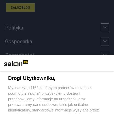
ZAŁÓŻ BLOG
Polityka
Gospodarka
Rozmaitości
Technologie
Drogi Użytkowniku,
Sport
My, naszych 1162 zaufanych partnerów oraz inne
podmioty z salon24.pl uzyskujemy dostęp i
Społeczeństwo
przechowujemy informacje na urządzeniu oraz
przetwarzamy dane osobowe, takie jak unikalne
Kultura
identyfikatory, standardowe informacje wysyłane przez