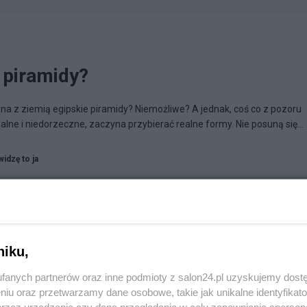
 piramidy?
z ziemią egipskie piramidy? Niemożliwe? A jednak, coś co z pozoru
ne i niedorzeczne, zaczyna przybierać realne formy. Nie posuną się...
widzę to ja
niku,
fanych partnerów oraz inne podmioty z salon24.pl uzyskujemy dost
niu oraz przetwarzamy dane osobowe, takie jak unikalne identyfikat
przez urządzenie czy dane przeglądania w celu zapewniania sperson