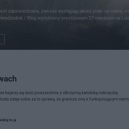
 jest zapowiedziane; zawsze występują jakieś znaki na niebie, 
k Perechodnik / Blog wyróżniony prestiżowym 37 miejscem na Li
wach
kojarzy się dość powszechnie z olbrzymią katolicką nekropolią
j ludzi zdaje sobie za to sprawę, że graniczy ona z funkcjonującym niem
widzę to ja