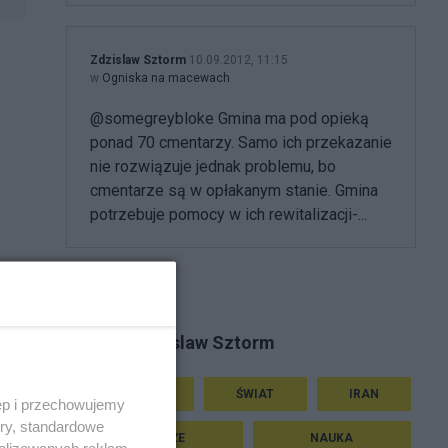
Zdzislaw Sztorm
10.09.2012, 11:15
w
Ogniska na macewach
@somegreybloke Gmina ma pod opieką
ponad 70 cmentarzy. Samo ich przekazanie
nie rozwiązuje jednak problemu, bo
cmentarze są w opłakanym stanie. Gmina
potrzebuje pomocy w ich rewitalizacji-...
Tematy Zdzislaw Sztorm
HISTORIA
ŚWIAT
IRAN
ęp i przechowujemy
ory, standardowe
PODRÓŻE
NAUKA
alizowanych reklam,