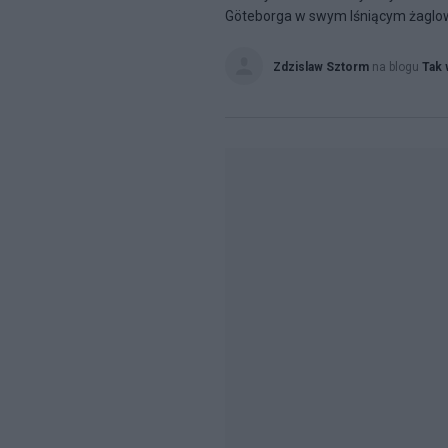
Göteborga w swym lśniącym żaglowc
Zdzislaw Sztorm
na blogu
Tak 