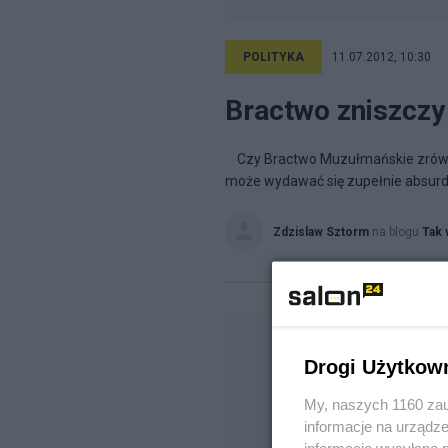
POLITYKA
11.07.2012, 10:30
Bractwo zniszczy
Czy Bractwo Muzułmańskie zrówna 
może wydawać się zupełnie absurdal
Zdzislaw Sztorm
na blogu
Tak 
Drogi Użytkow
My, naszych 1160 zau
informacje na urządze
informacje wysyłane 