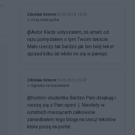
...
Zdzislaw Sztorm
25.05.2014, 18:32
w
Oczy miał suche
@Autor Kiedy usłyszałem, że umarł, od
razu pomyślałem o tym Twoim tekście.
Mało rzeczy tak bardzo jak ten twój tekst
sprzed kilku lat wbiło mi się w pamięć.
Zdzislaw Sztorm
10.05.2013, 22:47
w
Ogniska na macewach
@historii-studentka Bardzo Pani dziękuję i
cieszę się z Pani opinii :). Niestety w
ostatnich miesiącach całkowicie
zaniedbałem tego bloga na rzecz tekstów
które piszę na portal...