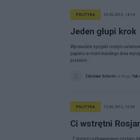
POLITYKA
25.06.2012, 14:14
Jeden głupi krok
Wprawdzie syryjski rozejm ustanow
papieru a reżim każdego dnia wyrzyn
przełom....
Zdzislaw Sztorm
na blogu
Tak 
POLITYKA
15.06.2012, 15:59
Ci wstrętni Rosja
Z dużym rozbawieniem czytam dziś 