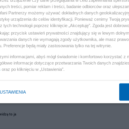
ych treści, pomiar reklam i treści, badanie odbiorców oraz ulepszan
fani Partnerzy możemy używać dokładnych danych geolokalizacyjn
tykę urządzenia do celów identyfikacji. Ponieważ cenimy Twoją pry
z tych technologii poprzez kliknięcie „Akceptuję”. Zgoda jest dobro
ikając przycisk ustawień prywatności znajdujący się w lewym dolny
etwarzania danych nie wymagają zgody użytkownika, ale masz prawo 
. Preferencje będą miały zastosowania tylko na tej witrynie.
szymi informacjami, abyś mógł świadomie i komfortowo korzystać z
gółowe informacje dotyczące przetwarzania Twoich danych znajdzi
s
oraz po kliknięciu w „Ustawienia”.
styński protest
USTAWIENIA
a demonstracja Palestyńczyków i ich starcia z policją są szeroko
owe media. No i jest, mamy demonstracje Palestyńczyków brutalnie...
widzę to ja