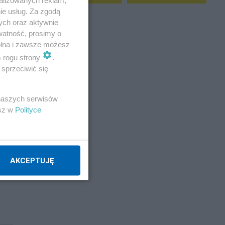
ie usług. Za zgodą
ych oraz aktywnie
watność, prosimy o
wolna i zawsze możesz
m rogu strony
.
sprzeciwić się
 naszych serwisów
esz w
Polityce
AKCEPTUJĘ