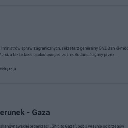
i ministrów spraw zagranicznych, sekretarz generalny ONZ Ban Ki-moo
i, a także takie osobistości jak rzeźnik Sudanu ścigany przez...
widzę to ja
ierunek - Gaza
skandynawskiej organizacji „Ship to Gaza”, odbili właśnie od brzegów