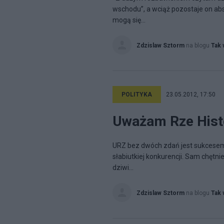
wschodu”, a wciąż pozostaje on ab
mogą się...
Zdzislaw Sztorm
na blogu
Tak 
POLITYKA
23.05.2012, 17:50
Uważam Rze Hist
URZ bez dwóch zdań jest sukcesem.
słabiutkiej konkurencji. Sam chętn
dziwi...
Zdzislaw Sztorm
na blogu
Tak 