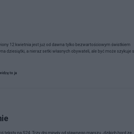
iony 12 kwietnia jest już od dawna tylko bezwartościowym świstkiem
a dziesiątki, a nieraz setki własnych obywateli, ale być może szykuje s
widzę to ja
nie
teksty na S24. Trzy dni minęły od sławnego marszu „dzikich hord ze