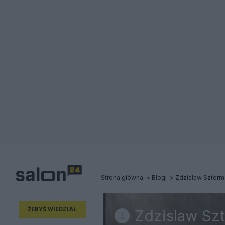
Strona główna
Blogi
Zdzislaw Sztorm
ŻEBYŚ WIEDZIAŁ
Zdzislaw Sz