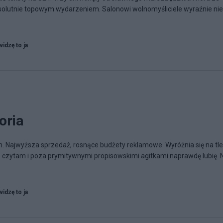
solutnie topowym wydarzeniem. Salonowi wolnomyśliciele wyraźnie nie
widzę to ja
oria
 Najwyższa sprzedaż, rosnące budżety reklamowe. Wyróżnia się na tle
ie czytam i poza prymitywnymi propisowskimi agitkami naprawdę lubię. 
widzę to ja