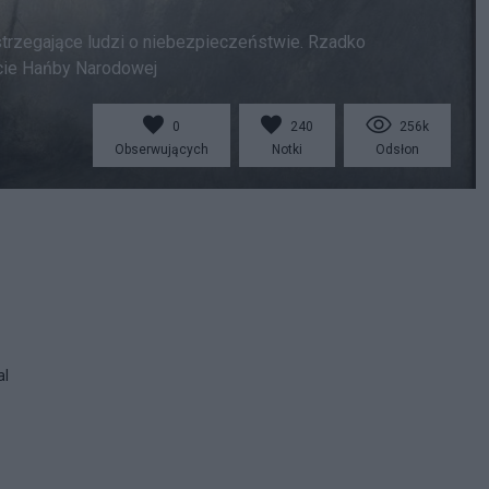
ostrzegające ludzi o niebezpieczeństwie. Rzadko
ście Hańby Narodowej
0
240
256k
Obserwujących
Notki
Odsłon
al