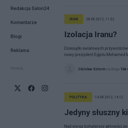
Redakcja Salon24
IRAN
28.08.2012, 11:52
Komentarze
Izolacja Iranu?
Blogi
Dziesiątki światowych przywódców 
Reklama
nowy prezydent Egiptu Mohamed Mors
Szukaj:
Zdzislaw Sztorm
na blogu
Tak 
POLITYKA
14.08.2012, 14:12
Jedyny słuszny k
Nad wyraz bohaterscy aktywiści ze 