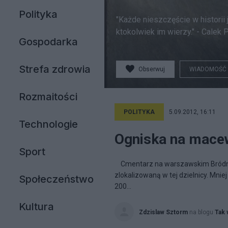
Polityka
"Każde nieszczęście w historii
ktokolwiek im wierzy." - Cale
Gospodarka
Strefa zdrowia
Obserwuj
WIADOMOŚĆ
Rozmaitości
POLITYKA
5.09.2012, 16:11
Technologie
Ogniska na mace
Sport
Cmentarz na warszawskim Bródnie 
zlokalizowaną w tej dzielnicy. Mnie
Społeczeństwo
200...
Kultura
Zdzislaw Sztorm
na blogu
Tak 