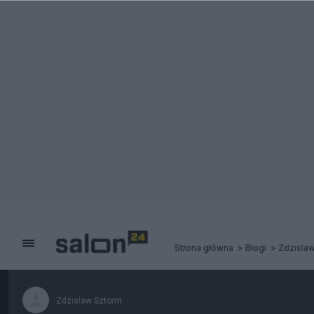
Strona główna
Blogi
Zdzisla
Zdzislaw Sztorm