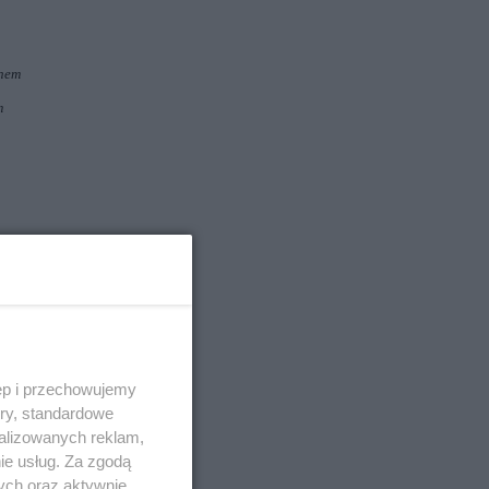
onem
m
na
ęp i przechowujemy
ory, standardowe
alizowanych reklam,
ie usług. Za zgodą
ych oraz aktywnie