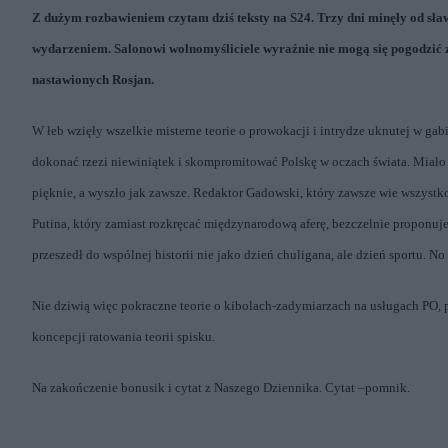
Z dużym rozbawieniem czytam dziś teksty na S24. Trzy dni minęły od sła
wydarzeniem. Salonowi wolnomyśliciele wyraźnie nie mogą się pogodzić z 
nastawionych Rosjan.
W łeb wzięły wszelkie misterne teorie o prowokacji i intrydze uknutej w g
dokonać rzezi niewiniątek i skompromitować Polskę w oczach świata. Miało
pięknie, a wyszło jak zawsze.
Redaktor Gadowski, który zawsze wie wszystko
Putina, który zamiast rozkręcać międzynarodową aferę, bezczelnie proponuj
przeszedł do wspólnej historii nie jako dzień chuligana, ale dzień sportu. No
Nie dziwią więc pokraczne teorie o kibolach-zadymiarzach na usługach PO, 
koncepcji ratowania teorii spisku.
Na zakończenie bonusik i cytat z Naszego Dziennika. Cytat –pomnik.