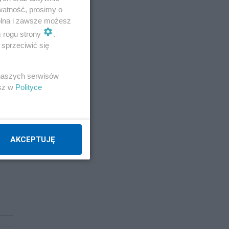
watność, prosimy o
wolna i zawsze możesz
m rogu strony
.
sprzeciwić się
 naszych serwisów
esz w
Polityce
AKCEPTUJĘ