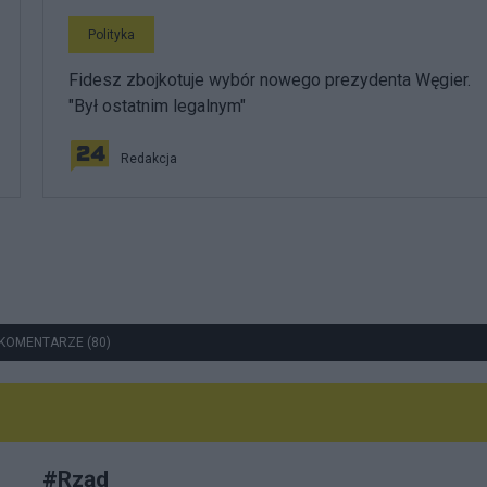
Polityka
Fidesz zbojkotuje wybór nowego prezydenta Węgier.
"Był ostatnim legalnym"
Redakcja
KOMENTARZE (80)
#
Rząd