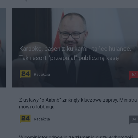
Karaoke, basen z kulkami i tańce hulańce.
Tak resort "przepalał" publiczną kasę
Redakcja
67
Z ustawy "o Airbnb" zniknęły kluczowe zapisy. Ministra
mówi o lobbingu
Redakcja
34
Wiceminister odpowie za złamanie ciszy wyborczej?