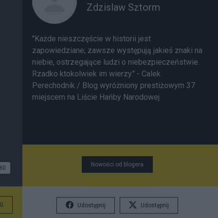
Zdzislaw Sztorm
"Każde nieszczęście w historii jest
zapowiedziane; zawsze występują jakieś znaki na
niebie, ostrzegające ludzi o niebezpieczeństwie.
Rzadko ktokolwiek im wierzy." - Calek
Perechodnik / Blog wyróżniony prestiżowym 37
miejscem na
Liście Hańby Narodowej
Nowości od blogera
80
G
Udostępnij
Udostępnij