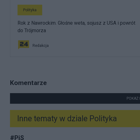
Polityka
Rok z Nawrockim. Głośne weta, sojusz z USA i powrót
do Trójmorza
Redakcja
Komentarze
POKAŻ 
Inne tematy w dziale
Polityka
#
PiS