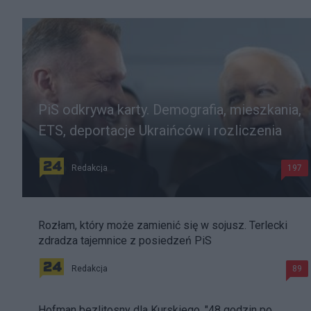
PiS odkrywa karty. Demografia, mieszkania,
ETS, deportacje Ukraińców i rozliczenia
Redakcja
197
Rozłam, który może zamienić się w sojusz. Terlecki
zdradza tajemnice z posiedzeń PiS
Redakcja
89
Hofman bezlitosny dla Kurskiego. "48 godzin po