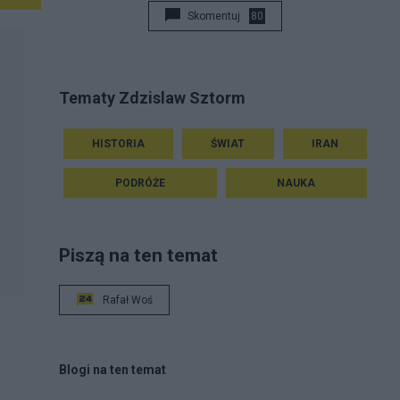
Skomentuj
80
Tematy Zdzislaw Sztorm
HISTORIA
ŚWIAT
IRAN
PODRÓŻE
NAUKA
Piszą na ten temat
Rafał Woś
Blogi na ten temat