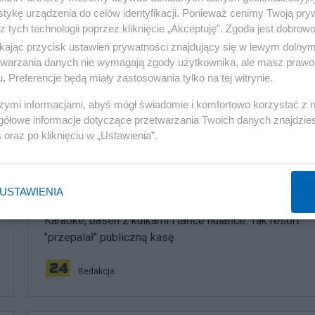
tykę urządzenia do celów identyfikacji. Ponieważ cenimy Twoją pry
z tych technologii poprzez kliknięcie „Akceptuję”. Zgoda jest dobro
ikając przycisk ustawień prywatności znajdujący się w lewym dolny
etwarzania danych nie wymagają zgody użytkownika, ale masz prawo 
. Preferencje będą miały zastosowania tylko na tej witrynie.
szymi informacjami, abyś mógł świadomie i komfortowo korzystać z
gółowe informacje dotyczące przetwarzania Twoich danych znajdzi
komentuj
80
Obserwuj notkę
s
oraz po kliknięciu w „Ustawienia”.
USTAWIENIA
Polityka
Karaoke, basen z kulkami i tańce hulańce. Tak resort
"przepalał" publiczną kasę
Redakcja