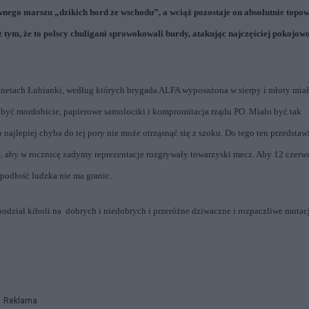
wnego marszu „dzikich hord ze wschodu”, a wciąż pozostaje on absolutnie top
tym, że to polscy chuligani sprowokowali burdy, atakując najczęściej pokojow
abinetach Łubianki, według których brygada ALFA wyposażona w sierpy i młoty mia
 być mordobicie, papierowe samolociki i kompromitacja rządu PO. Miało być tak
 najlepiej
chyba do tej pory nie może otrząsnąć się z szoku. Do tego ten przedstaw
e, aby w rocznicę zadymy reprezentacje rozgrywały towarzyski mecz. Aby 12 czerw
 podłość ludzka nie ma granic.
podział kiboli na
dobrych i niedobrych i przeróżne dziwaczne i rozpaczliwe mutac
Reklama