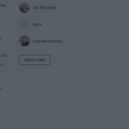
owym
Jan Filip Libicki
o
catrw
ła
Zbigniew Kuźmiuk
iciel
Napisz notkę
ca
je