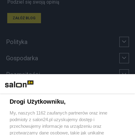
Podziel się swoją opinią
ZAŁÓŻ BLOG
Polityka
Gospodarka
Rozmaitości
Technologie
Drogi Użytkowniku,
Sport
My, naszych 1162 zaufanych partnerów oraz inne
podmioty z salon24.pl uzyskujemy dostęp i
Społeczeństwo
przechowujemy informacje na urządzeniu oraz
przetwarzamy dane osobowe, takie jak unikalne