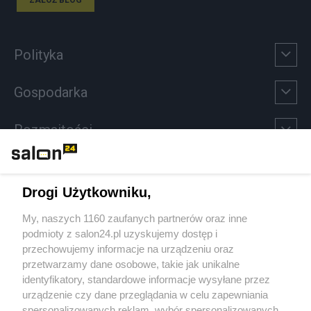
Polityka
Gospodarka
Rozmaitości
Technologie
Drogi Użytkowniku,
Sport
My, naszych 1160 zaufanych partnerów oraz inne
podmioty z salon24.pl uzyskujemy dostęp i
Społeczeństwo
przechowujemy informacje na urządzeniu oraz
przetwarzamy dane osobowe, takie jak unikalne
Kultura
identyfikatory, standardowe informacje wysyłane przez
urządzenie czy dane przeglądania w celu zapewniania
spersonalizowanych reklam, wybór spersonalizowanych