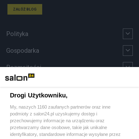
ZAŁÓŻ BLOG
Polityka
Gospodarka
Rozmaitości
Technologie
Drogi Użytkowniku,
Sport
My, naszych 1160 zaufanych partnerów oraz inne
podmioty z salon24.pl uzyskujemy dostęp i
Społeczeństwo
przechowujemy informacje na urządzeniu oraz
przetwarzamy dane osobowe, takie jak unikalne
Kultura
identyfikatory, standardowe informacje wysyłane przez