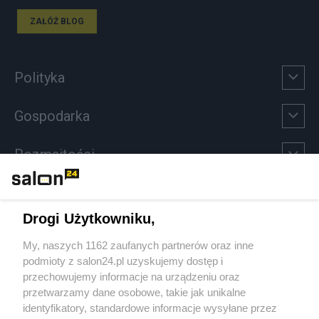
ZAŁÓŻ BLOG
Polityka
Gospodarka
Rozmaitości
Technologie
Drogi Użytkowniku,
Sport
My, naszych 1162 zaufanych partnerów oraz inne
podmioty z salon24.pl uzyskujemy dostęp i
Społeczeństwo
przechowujemy informacje na urządzeniu oraz
przetwarzamy dane osobowe, takie jak unikalne
Kultura
identyfikatory, standardowe informacje wysyłane przez