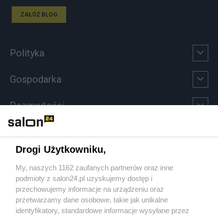
ZAŁÓŻ BLOG
Polityka
Gospodarka
Rozmaitości
Technologie
Drogi Użytkowniku,
Sport
My, naszych 1162 zaufanych partnerów oraz inne
podmioty z salon24.pl uzyskujemy dostęp i
Społeczeństwo
przechowujemy informacje na urządzeniu oraz
przetwarzamy dane osobowe, takie jak unikalne
Kultura
identyfikatory, standardowe informacje wysyłane przez