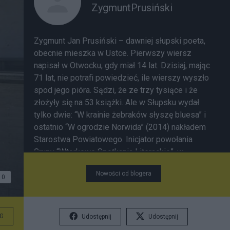
ZygmuntPrusiński
Zygmunt Jan Prusiński – dawniej słupski poeta,
obecnie mieszka w Ustce. Pierwszy wiersz
napisał w Otwocku, gdy miał 14 lat. Dzisiaj, mając
71 lat, nie potrafi powiedzieć, ile wierszy wyszło
spod jego pióra. Sądzi, że ze trzy tysiące i że
złożyły się na 53 książki. Ale w Słupsku wydał
tylko dwie: “W krainie żebraków słyszę bluesa” i
ostatnio “W ogrodzie Norwida” (2014) nakładem
Starostwa Powiatowego. Inicjator powołania
Grupy “Wtorkowe Spotkania Literackie”, w
młodości przewodniczący Korespondencyjnego
Nowości od blogera
Klubu Młodych Pisarzy w Słupsku. W 1980 roku
0
na III Sesji Literackiej na Zamku w Bytowie, jury,
któremu przewodniczył Roman Śliwnik, przyznało
mu pierwsze miejsce za erotyk w Turnieju
G
Udostępnij
Udostępnij
Jednego Wiersza. Romanowi Śliwonikowi