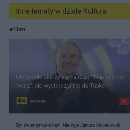
Inne tematy w dziale
Kultura
#
Film
Olbrychski skarży się na rząd. "Napluł mi w
twarz", ale wystarczył list do Tuska
Redakcja
92
Był świetnym aktorem. Nie żyje Janusz Michałowski