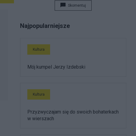
poświęcił wtedy kilkanaście wierszy, teraz
Skomentuj
zamierza poświęcić mu całą książkę.
Najpopularniejsze
Kultura
Mój kumpel Jerzy Izdebski
Kultura
Przyzwyczajam się do swoich bohaterkach
w wierszach