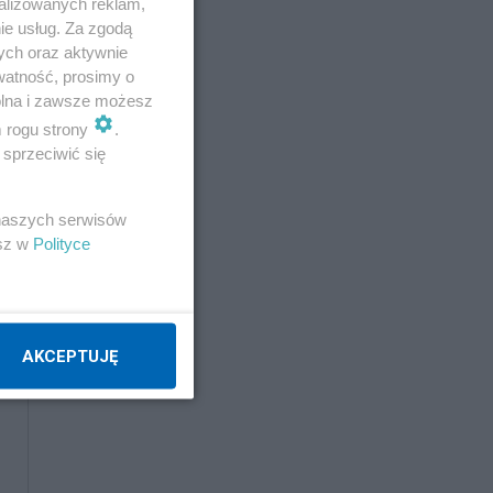
alizowanych reklam,
Napisz notkę
ie usług. Za zgodą
ych oraz aktywnie
watność, prosimy o
wolna i zawsze możesz
m rogu strony
.
sprzeciwić się
 naszych serwisów
esz w
Polityce
AKCEPTUJĘ