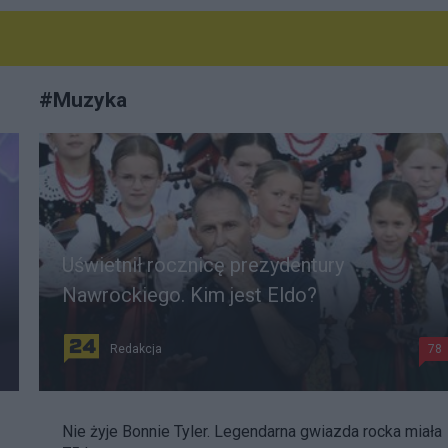
#
Muzyka
Uświetnił rocznicę prezydentury
Nawrockiego. Kim jest Eldo?
Redakcja
78
Nie żyje Bonnie Tyler. Legendarna gwiazda rocka miała