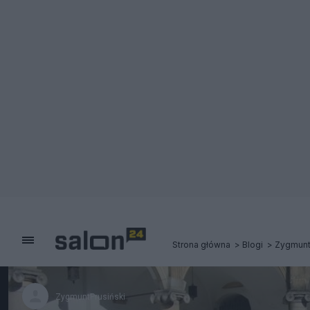
Strona główna
Blogi
Zygmunt
ZygmuntPrusiński