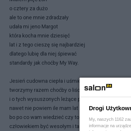
o cztery za dużo
ale to one mnie zdradzały
udała mi jeno Margot
która kocha mnie dziesięć
lat i z tego cieszę się najbardziej
dlatego lubię dla niej śpiewać
standardy jak choćby My Way.
Jesień cudowna ciepła i uśmiechnięta
tworzymy razem choćby o liściach
i o tych wysuszonych leżące pokątnie
Drogi Użytkow
nawet nie powiem ile mam lat
bo po co wam wiedzieć czy to ważne
My, naszych 1162 zau
informacje na urządze
człowiekiem być wesołym i tak też