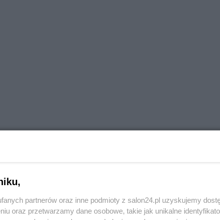
niku,
fanych partnerów oraz inne podmioty z salon24.pl uzyskujemy dost
niu oraz przetwarzamy dane osobowe, takie jak unikalne identyfikat