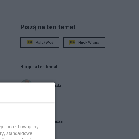
Piszą na ten temat
Rafał Woś
Hirek Wrona
Blogi na ten temat
Jan Filip Libicki
report
Marcin B. Brixen
ęp i przechowujemy
ory, standardowe