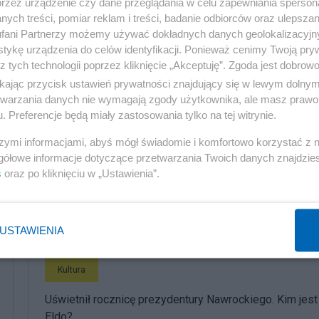
przez urządzenie czy dane przeglądania w celu zapewniania sperson
ych treści, pomiar reklam i treści, badanie odbiorców oraz ulepszan
fani Partnerzy możemy używać dokładnych danych geolokalizacyjn
tykę urządzenia do celów identyfikacji. Ponieważ cenimy Twoją pry
z tych technologii poprzez kliknięcie „Akceptuję”. Zgoda jest dobro
ikając przycisk ustawień prywatności znajdujący się w lewym dolny
etwarzania danych nie wymagają zgody użytkownika, ale masz prawo 
. Preferencje będą miały zastosowania tylko na tej witrynie.
szymi informacjami, abyś mógł świadomie i komfortowo korzystać z
gółowe informacje dotyczące przetwarzania Twoich danych znajdzi
s
oraz po kliknięciu w „Ustawienia”.
komentuj
Obserwuj notkę
USTAWIENIA
Kultura
Uświetnił rocznicę prezydentury Nawrockiego. Kim jest
Eldo?