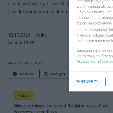
informacje wysyłane 
się staram bukiety z liści składać
wybór spersonalizowan
jako dekoracje w moim domu.
Użytkownika my i Zau
skanować charakterys
zgodę na korzystanie 
ją zmienić/wycofać kl
12.10.2024 – Ustka
Niektóre rodzaje prz
takiemu przetwarzaniu
Sobota 13:00
Zapoznaj się z poniż
internetowych. Szcze
Prywatności
i
Cookie
Autor: ZygmuntPrusiński
Udostępnij
Udostępnij
Lubię to!
S
PARTNERZY
Kultura
Olbrychski skarży się na rząd. "Napluł mi w twarz", ale
wystarczył list do Tuska