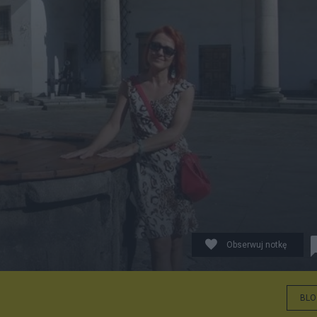
Obserwuj notkę
BLO