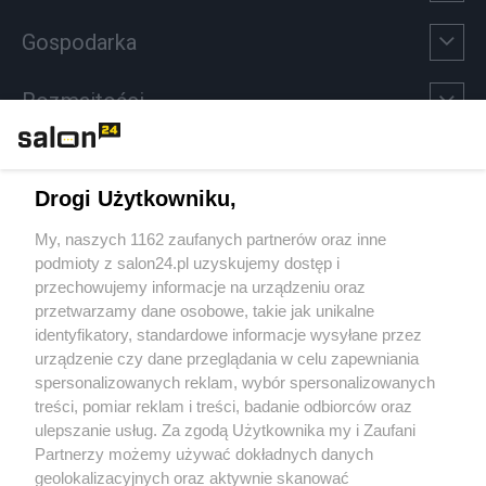
Gospodarka
Rozmaitości
Technologie
Drogi Użytkowniku,
Sport
My, naszych 1162 zaufanych partnerów oraz inne
podmioty z salon24.pl uzyskujemy dostęp i
Społeczeństwo
przechowujemy informacje na urządzeniu oraz
przetwarzamy dane osobowe, takie jak unikalne
Kultura
identyfikatory, standardowe informacje wysyłane przez
urządzenie czy dane przeglądania w celu zapewniania
spersonalizowanych reklam, wybór spersonalizowanych
treści, pomiar reklam i treści, badanie odbiorców oraz
ulepszanie usług. Za zgodą Użytkownika my i Zaufani
X
Facebook
Instagram
Youtube
Partnerzy możemy używać dokładnych danych
geolokalizacyjnych oraz aktywnie skanować