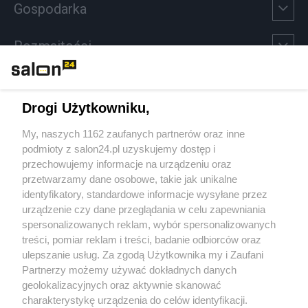
Gospodarka
Rozmaitości
Technologie
Drogi Użytkowniku,
Sport
My, naszych 1162 zaufanych partnerów oraz inne
podmioty z salon24.pl uzyskujemy dostęp i
Społeczeństwo
przechowujemy informacje na urządzeniu oraz
przetwarzamy dane osobowe, takie jak unikalne
Kultura
identyfikatory, standardowe informacje wysyłane przez
urządzenie czy dane przeglądania w celu zapewniania
spersonalizowanych reklam, wybór spersonalizowanych
treści, pomiar reklam i treści, badanie odbiorców oraz
ulepszanie usług. Za zgodą Użytkownika my i Zaufani
X
Facebook
Instagram
Youtube
Partnerzy możemy używać dokładnych danych
geolokalizacyjnych oraz aktywnie skanować
charakterystykę urządzenia do celów identyfikacji.