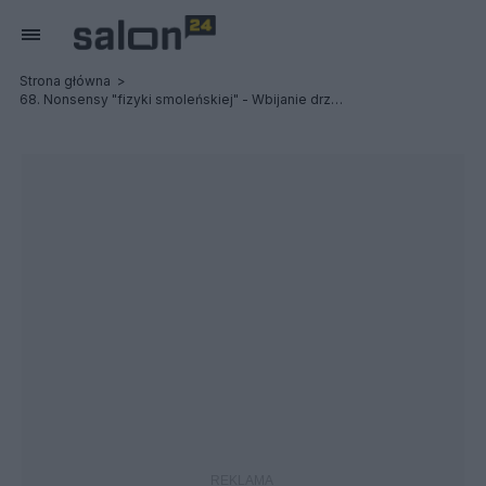
Strona główna
68. Nonsensy "fizyki smoleńskiej" - Wbijanie drzwi 2L w ziemię, cz. 2.