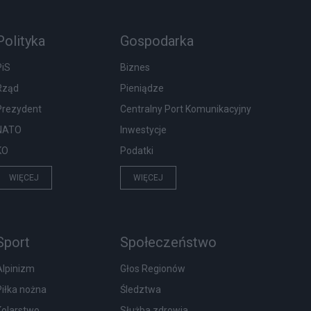
Polityka
Gospodarka
PiS
Biznes
Rząd
Pieniądze
Prezydent
Centralny Port Komunikacyjny
NATO
Inwestycje
KO
Podatki
WIĘCEJ
WIĘCEJ
Sport
Społeczeństwo
Alpinizm
Głos Regionów
Piłka nożna
Śledztwa
Kolarstwo
Służba zdrowia