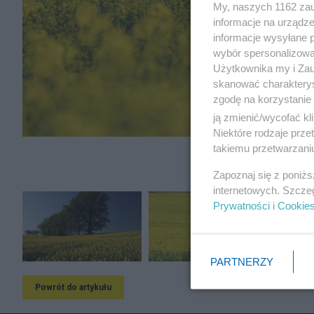
My, naszych 1162 zau
informacje na urządze
informacje wysyłane 
wybór spersonalizowan
Użytkownika my i Zau
skanować charakterys
zgodę na korzystanie 
ją zmienić/wycofać kl
Niektóre rodzaje prz
takiemu przetwarzaniu
Zapoznaj się z poniż
internetowych. Szcze
Prywatności
i
Cookie
PARTNERZY
Powrót do artykułu