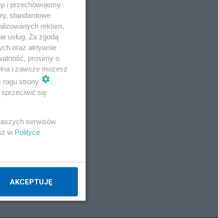
ęp i przechowujemy
ory, standardowe
alizowanych reklam,
ie usług. Za zgodą
ych oraz aktywnie
watność, prosimy o
wolna i zawsze możesz
m rogu strony
.
sprzeciwić się
E
 naszych serwisów
esz w
Polityce
AKCEPTUJĘ