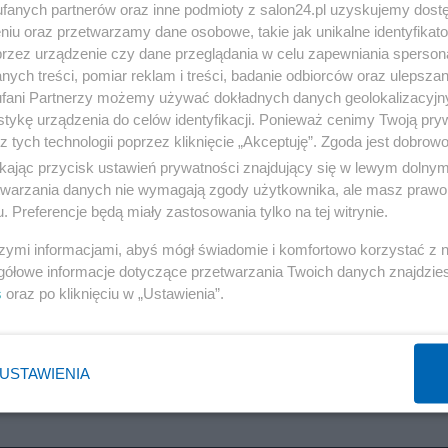
fanych partnerów oraz inne podmioty z salon24.pl uzyskujemy dost
niu oraz przetwarzamy dane osobowe, takie jak unikalne identyfikat
przez urządzenie czy dane przeglądania w celu zapewniania sperson
ych treści, pomiar reklam i treści, badanie odbiorców oraz ulepszan
fani Partnerzy możemy używać dokładnych danych geolokalizacyjn
tykę urządzenia do celów identyfikacji. Ponieważ cenimy Twoją pry
z tych technologii poprzez kliknięcie „Akceptuję”. Zgoda jest dobro
ikając przycisk ustawień prywatności znajdujący się w lewym dolny
etwarzania danych nie wymagają zgody użytkownika, ale masz prawo 
. Preferencje będą miały zastosowania tylko na tej witrynie.
3 z 5
POPRZEDNIE
NASTĘPN
szymi informacjami, abyś mógł świadomie i komfortowo korzystać z
gółowe informacje dotyczące przetwarzania Twoich danych znajdzi
s
oraz po kliknięciu w „Ustawienia”.
USTAWIENIA