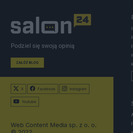
Podziel się swoją opinią
ZAŁÓŻ BLOG
X
Facebook
Instagram
Youtube
Web Content Media sp. z o. o.
© 2022