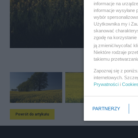
informacje na urządze
informacje wysyłane 
wybór spersonalizowan
Użytkownika my i Zau
skanować charakterys
zgodę na korzystanie 
ją zmienić/wycofać kl
Niektóre rodzaje prz
takiemu przetwarzaniu
Zapoznaj się z poniż
internetowych. Szcze
Prywatności
i
Cookie
PARTNERZY
Powrót do artykułu