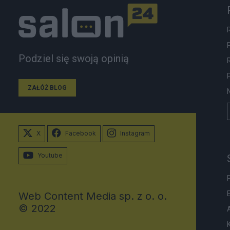
Podziel się swoją opinią
ZAŁÓŻ BLOG
X
Facebook
Instagram
Youtube
Web Content Media sp. z o. o.
© 2022