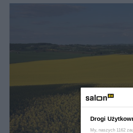
Drogi Użytkow
My, naszych 1162 zau