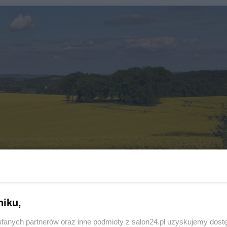
niku,
fanych partnerów oraz inne podmioty z salon24.pl uzyskujemy dost