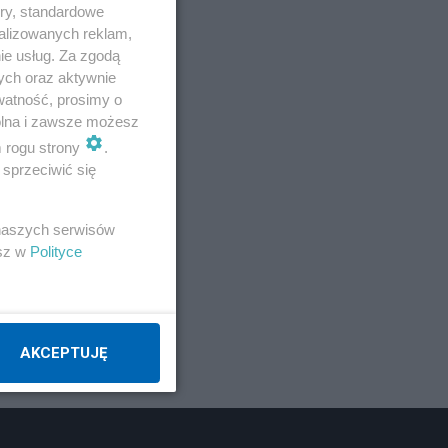
ory, standardowe
alizowanych reklam,
ie usług. Za zgodą
ych oraz aktywnie
watność, prosimy o
wolna i zawsze możesz
m rogu strony
.
sprzeciwić się
z 5
 naszych serwisów
esz w
Polityce
AKCEPTUJĘ