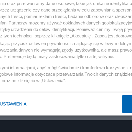
niu oraz przetwarzamy dane osobowe, takie jak unikalne identyfikat
przez urządzenie czy dane przeglądania w celu zapewniania sperson
ych treści, pomiar reklam i treści, badanie odbiorców oraz ulepszan
fani Partnerzy możemy używać dokładnych danych geolokalizacyjn
tykę urządzenia do celów identyfikacji. Ponieważ cenimy Twoją pry
z tych technologii poprzez kliknięcie „Akceptuję”. Zgoda jest dobro
ikając przycisk ustawień prywatności znajdujący się w lewym dolny
etwarzania danych nie wymagają zgody użytkownika, ale masz prawo 
. Preferencje będą miały zastosowania tylko na tej witrynie.
5 
POPRZEDNIE
szymi informacjami, abyś mógł świadomie i komfortowo korzystać z
gółowe informacje dotyczące przetwarzania Twoich danych znajdzi
s
oraz po kliknięciu w „Ustawienia”.
USTAWIENIA