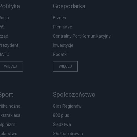
Polityka
Gospodarka
Rosja
Biznes
PiS
Pieniądze
Rząd
Centralny Port Komunikacyjny
Prezydent
Inwestycje
NATO
Podatki
WIĘCEJ
WIĘCEJ
Sport
Społeczeństwo
Piłka nożna
Głos Regionów
Ekstraklasa
800 plus
Alpinizm
Śledztwa
Kolarstwo
Służba zdrowia