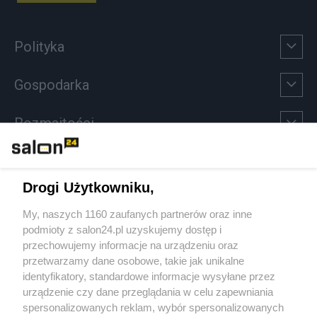
Polityka
Gospodarka
Rozmaitości
Technologie
Drogi Użytkowniku,
Sport
My, naszych 1160 zaufanych partnerów oraz inne
podmioty z salon24.pl uzyskujemy dostęp i
Społeczeństwo
przechowujemy informacje na urządzeniu oraz
przetwarzamy dane osobowe, takie jak unikalne
Kultura
identyfikatory, standardowe informacje wysyłane przez
urządzenie czy dane przeglądania w celu zapewniania
spersonalizowanych reklam, wybór spersonalizowanych