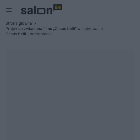
Strona główna
Projekcja zwiastuna filmu „Casus belli” w Instytucie im. Lecha Kaczyńskiego
Casus belli - prezentacja