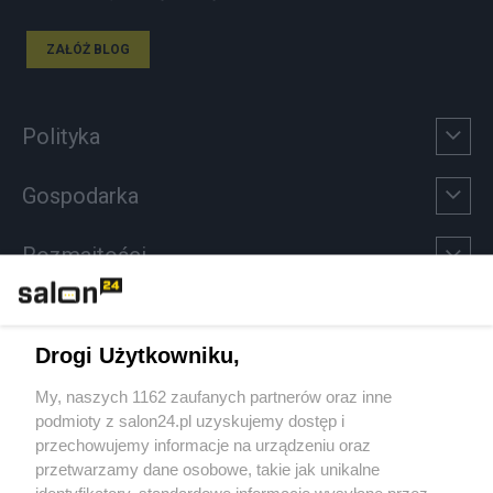
ZAŁÓŻ BLOG
Polityka
Gospodarka
Rozmaitości
Technologie
Drogi Użytkowniku,
Sport
My, naszych 1162 zaufanych partnerów oraz inne
podmioty z salon24.pl uzyskujemy dostęp i
Społeczeństwo
przechowujemy informacje na urządzeniu oraz
przetwarzamy dane osobowe, takie jak unikalne
identyfikatory, standardowe informacje wysyłane przez