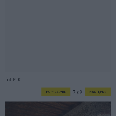
fot. E. K.
7 z 9
POPRZEDNIE
NASTĘPNE