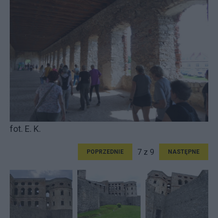
fot. E. K.
7 z 9
POPRZEDNIE
NASTĘPNE