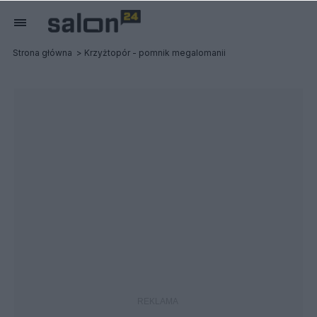
Strona główna
Krzyżtopór - pomnik megalomanii