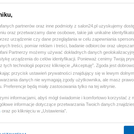
niku,
fanych partnerów oraz inne podmioty z salon24.pl uzyskujemy dost
niu oraz przetwarzamy dane osobowe, takie jak unikalne identyfikat
przez urządzenie czy dane przeglądania w celu zapewniania sperson
ych treści, pomiar reklam i treści, badanie odbiorców oraz ulepszan
fani Partnerzy możemy używać dokładnych danych geolokalizacyjn
tykę urządzenia do celów identyfikacji. Ponieważ cenimy Twoją pry
z tych technologii poprzez kliknięcie „Akceptuję”. Zgoda jest dobro
ikając przycisk ustawień prywatności znajdujący się w lewym dolny
etwarzania danych nie wymagają zgody użytkownika, ale masz prawo 
. Preferencje będą miały zastosowania tylko na tej witrynie.
szymi informacjami, abyś mógł świadomie i komfortowo korzystać z
gółowe informacje dotyczące przetwarzania Twoich danych znajdzi
s
oraz po kliknięciu w „Ustawienia”.
4 
POPRZEDNIE