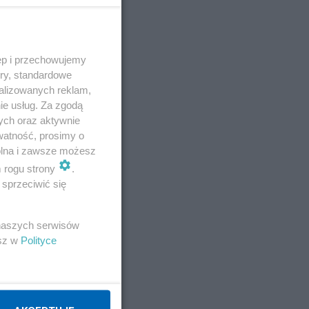
ęp i przechowujemy
ory, standardowe
alizowanych reklam,
ie usług. Za zgodą
ych oraz aktywnie
watność, prosimy o
wolna i zawsze możesz
m rogu strony
.
sprzeciwić się
 naszych serwisów
esz w
Polityce
z 4