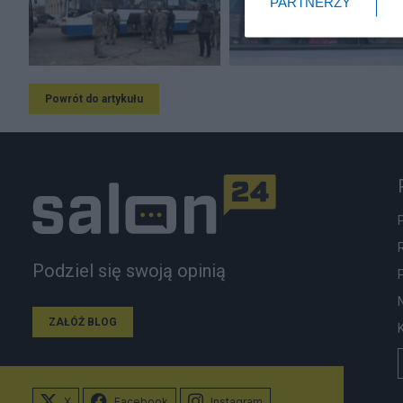
PARTNERZY
Powrót do artykułu
Podziel się swoją opinią
ZAŁÓŻ BLOG
X
Facebook
Instagram