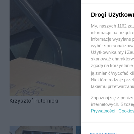
Drogi Użytkow
My, naszych 1162 zau
informacje na urządze
informacje wysyłane 
wybór spersonalizowan
Użytkownika my i Zau
skanować charakterys
zgodę na korzystanie 
ją zmienić/wycofać kl
Niektóre rodzaje prz
takiemu przetwarzaniu
Zapoznaj się z poniż
Krzysztof Puternicki
internetowych. Szcze
Prywatności
i
Cookie