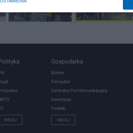
USTAWIENIA
Polityka
Gospodarka
PiS
Biznes
Rząd
Pieniądze
Prezydent
Centralny Port Komunikacyjny
NATO
Inwestycje
KO
Podatki
WIĘCEJ
WIĘCEJ